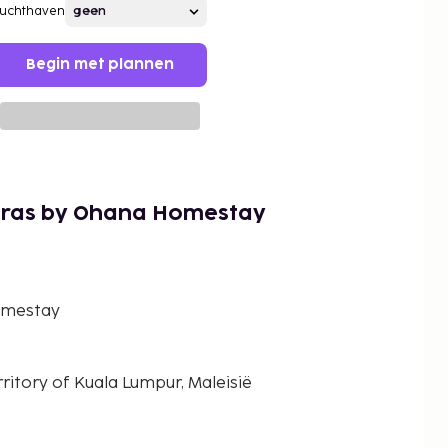
Luchthaven
Begin met plannen
eras by Ohana Homestay
omestay
ritory of Kuala Lumpur, Maleisië