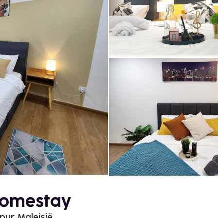
Homestay
pur, Maleisië