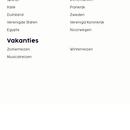
doorgegeven.
Italië
Frankrijk
Toeslag voor futonbed: MYR 30 per nacht
Duitsland
Zweden
Verenigde Staten
Verenigd Koninkrijk
Deze lijst is mogelijk niet volledig. Toeslagen en
Egypte
Noorwegen
excl. btw en kunnen wijzigen.
Vakanties
Het zwembad is toegankelijk van 07.00 uur tot
Zomerreizen
Winterreizen
Musicalreizen