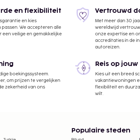
e en flexibiliteit
Vertrouwd do
jsgarantie en kies
Met meer dan 30 jaa
n passen. We accepteren alle
wereldwijd vertrou
 een veilige en gemakkelijke
onze expertise en 
accreditaties in de i
autoreizen.
ning
Reis op jouw
m
udige boekingssysteem.
Kies uit een breed s
er, om prijzen te vergelijken
vakantiewoningen en 
 de zekerheid van ons
flexibiliteit en duur
te worden betaald. De
wilt.
ijn:
, per verblijf
e)
YR 200 te betalen.
Populaire steden
tie aan ons heeft
Turkije
Billund