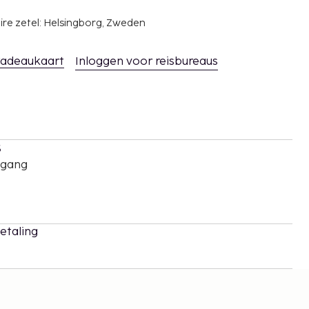
ire zetel: Helsingborg, Zweden
adeaukaart
Inloggen voor reisbureaus
s
oegang