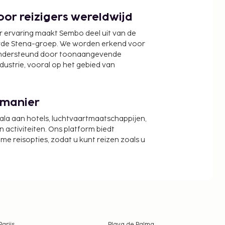
or reizigers wereldwijd
r ervaring maakt Sembo deel uit van de
wde Stena-groep. We worden erkend voor
ondersteund door toonaangevende
ndustrie, vooral op het gebied van
 manier
cala aan hotels, luchtvaartmaatschappijen,
activiteiten. Ons platform biedt
zame reisopties, zodat u kunt reizen zoals u
Parijs
Playa de Palma