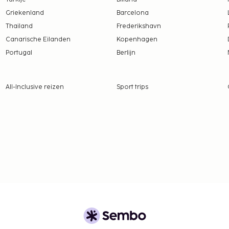
Griekenland
Barcelona
Thailand
Frederikshavn
Canarische Eilanden
Kopenhagen
 borgsommen zijn mogelijk
Portugal
Berlijn
 22.00 uur.
All-Inclusive reizen
Sport trips