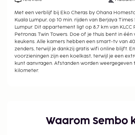
Met een verblijf bij Eko Cheras by Ohana Homestay
Kuala Lumpur, op 10 min. rijden van Berjaya Times 
Lumpur. Dit appartement ligt op 8,7 km van KLCC Park en op 10,4 km van
Petronas Twin Towers. Doe of je thuis bent in éé
keukens. Alle kamers hebben een smart-tv van 40 
zenders, terwijl je dankzij gratis wifi online blijft. 
voorzieningen zijn een koelkast, terwijl je een ext
kunt aanvragen. Afstanden worden weergegeven to
kilometer.
Cheras Leisure Mall - 0,5 km
UKM Medisch Centrum - 3,4 km
Stadion van Kuala Lumpur - 3,5 km
Taman Pudu Ulu - 4,8 km
AEON Taman Maluri - 4,5 km
Sunway Velocity Mall - 5,1 km
Waarom Sembo k
MyTown Shopping Centre - 5,4 km
Mitsui Shopping Park LaLaport - 6,7 km