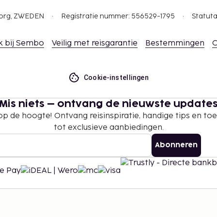
gborg, ZWEDEN
Registratie nummer: 556529-1795
Statuta
k bij Sembo
Veilig met reisgarantie
Bestemmingen
C
Cookie-instellingen
Mis niets – ontvang de nieuwste update
 op de hoogte! Ontvang reisinspiratie, handige tips en t
tot exclusieve aanbiedingen.
Abonneren
©
2026
Stena Line Travel Group AB