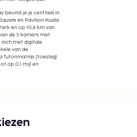
 bevind je je centraal in
Square en Pavilion Kuala
n van de 3 kamers met
inch met digitale
Enkele van de
ra futonmatras (toeslag)
t op 0,1 mijl en
iezen