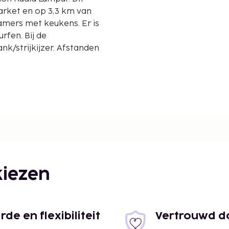
arket en op 3,3 km van
kamers met keukens. Er is
urfen. Bij de
k/strijkijzer. Afstanden
iezen
e en flexibiliteit
Vertrouwd do