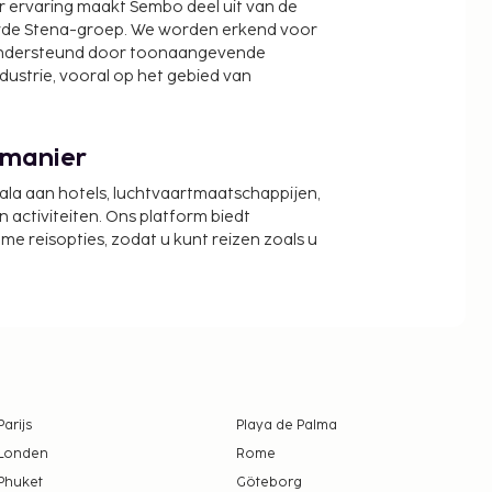
r ervaring maakt Sembo deel uit van de
wde Stena-groep. We worden erkend voor
ondersteund door toonaangevende
ndustrie, vooral op het gebied van
 manier
cala aan hotels, luchtvaartmaatschappijen,
activiteiten. Ons platform biedt
zame reisopties, zodat u kunt reizen zoals u
Parijs
Playa de Palma
Londen
Rome
Phuket
Göteborg