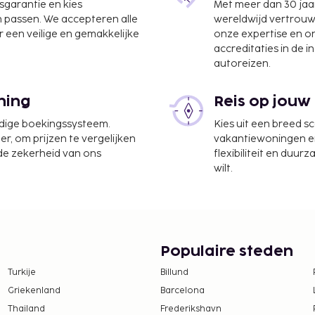
jsgarantie en kies
Met meer dan 30 jaa
n passen. We accepteren alle
wereldwijd vertrou
 een veilige en gemakkelijke
onze expertise en 
accreditaties in de i
autoreizen.
ning
Reis op jouw
ur per dag tegen betaling
laatsen. Geniet van
udige boekingssysteem.
Kies uit een breed s
 en fitnessfaciliteiten.
er, om prijzen te vergelijken
vakantiewoningen en 
 de zekerheid van ons
flexibiliteit en duur
te worden betaald. De
wilt.
ijn:
YR 200 te betalen.
tie aan ons heeft
Populaire steden
ertuig (enkele reis,
Turkije
Billund
Griekenland
Barcelona
Thailand
Frederikshavn
 borgsommen zijn mogelijk