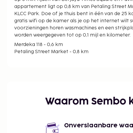
appartement ligt op 0,8 km van Petaling Street M
KLCC Park. Doe of je thuis bent in één van de 25 
gratis wifi op de kamer als je op het internet wilt s
voorzieningen horen wasmachines en een strijkplan
worden weergegeven tot op 0,1 mijl en kilometer.
Merdeka 118 - 0,6 km
Petaling Street Market - 0,8 km
Mitsui Shopping Park LaLaport - 1,2 km
Centrale markt - 1,3 km
Kuala Lumpur Sentral - 1,4 km
Kottu Malai Pillayar Temple - 1,5 km
Menara Maybank - 1,6 km
Berjaya Times Square - 1,6 km
Waarom Sembo k
Gebouw van sultan Abdul Samad - 1,7 km
Low Yat-plein - 1,8 km
Merdeka-plein - 1,8 km
Moskee Jamek - 1,8 km
Onverslaanbare waard
Jalan Alor - 1,9 km