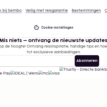
k bij Sembo
Veilig met reisgarantie
Bestemmingen
C
Cookie-instellingen
Mis niets – ontvang de nieuwste update
 op de hoogte! Ontvang reisinspiratie, handige tips en t
tot exclusieve aanbiedingen.
Abonneren
©
2026
Stena Line Travel Group AB