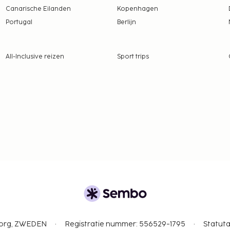
Canarische Eilanden
Kopenhagen
Portugal
Berlijn
tentiedieren niet
All-Inclusive reizen
Sport trips
gborg, ZWEDEN
Registratie nummer: 556529-1795
Statuta