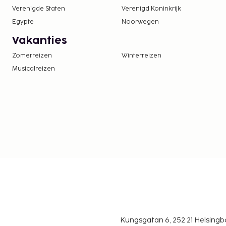
Verenigde Staten
Verenigd Koninkrijk
excl. btw en kunnen wijzigen.
Egypte
Noorwegen
In deze accommodatie zijn huisdieren en assis
toegestaan.
Vakanties
Zomerreizen
Winterreizen
Musicalreizen
Kungsgatan 6, 252 21 Helsin