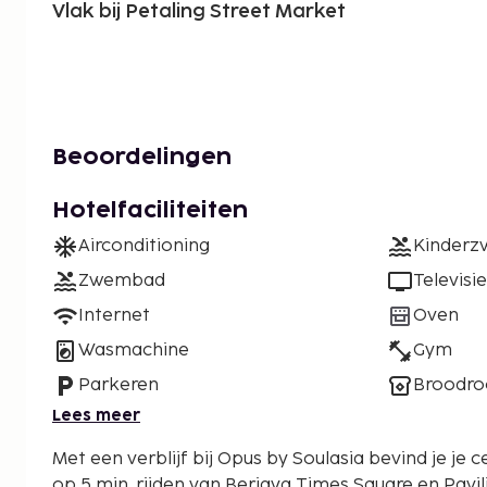
Vlak bij Petaling Street Market
Beoordelingen
Hotelfaciliteiten
Airconditioning
Kinder
Zwembad
Televisie
Internet
Oven
Wasmachine
Gym
Parkeren
Broodro
Lees meer
Met een verblijf bij Opus by Soulasia bevind je je c
op 5 min. rijden van Berjaya Times Square en Pavilio