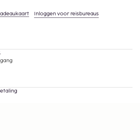
adeaukaart
Inloggen voor reisbureaus
s
oegang