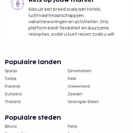
Reis op jouw manier
Kies uit een breed scala aan hotels,
luchtvaartmaatschappijen,
vakantiewoningen en activiteiten. Ons
platform biedt flexibiliteit en duurzame
reisopties, zodat u kunt reizen zoals u wilt.
Populaire landen
Spanje
Denemarken
Turkije
Italië
Frankrijk
Griekenland
Duitsland
Zweden
Thailand
Verenigde Staten
Populaire steden
Billund
Parijs