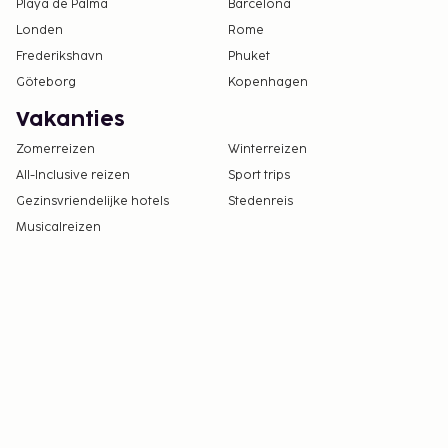
Playa de Palma
Barcelona
Londen
Rome
Frederikshavn
Phuket
Göteborg
Kopenhagen
Vakanties
Zomerreizen
Winterreizen
All-Inclusive reizen
Sport trips
Gezinsvriendelijke hotels
Stedenreis
Musicalreizen