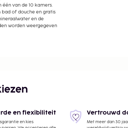
in één van de 10 kamers.
 bad of douche en gratis
 mineraalwater en de
nden worden weergegeven
iezen
e en flexibiliteit
Vertrouwd do
nduja - 8,1 km
jsgarantie en kies
Met meer dan 30 jaa
n passen. We accepteren alle
wereldwijd vertrou