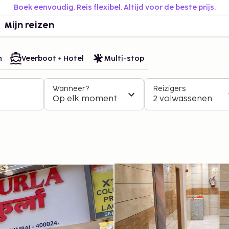
Boek eenvoudig. Reis flexibel. Altijd voor de beste prijs.
Mijn reizen
n
Veerboot + Hotel
Multi-stop
Wanneer?
Reizigers
Op elk moment
2 volwassenen