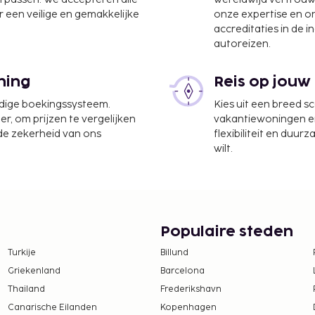
 een veilige en gemakkelijke
onze expertise en 
accreditaties in de i
autoreizen.
M) - 13 km
,8 km
ning
Reis op jouw
rnet en een 24-uurs
udige boekingssysteem.
Kies uit een breed s
n.
er, om prijzen te vergelijken
vakantiewoningen en 
 de zekerheid van ons
flexibiliteit en duur
wilt.
Populaire steden
Turkije
Billund
Griekenland
Barcelona
Thailand
Frederikshavn
Canarische Eilanden
Kopenhagen