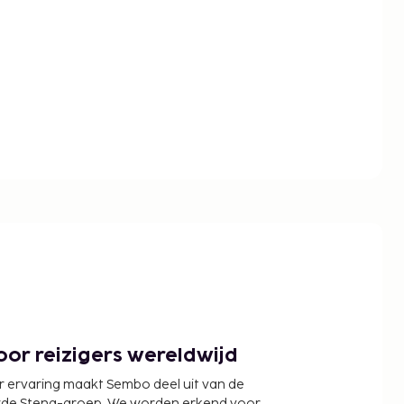
or reizigers wereldwijd
r ervaring maakt Sembo deel uit van de
wde Stena-groep. We worden erkend voor