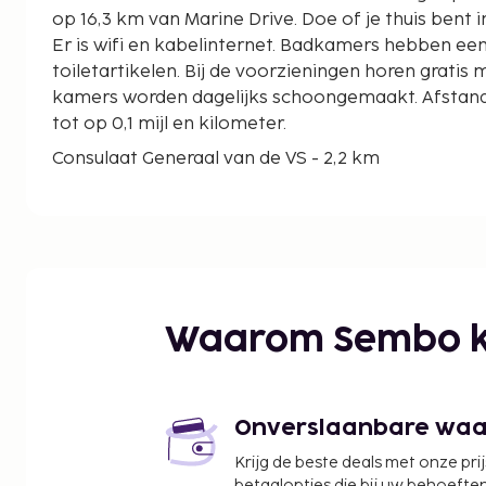
op 16,3 km van Marine Drive. Doe of je thuis bent 
Er is wifi en kabelinternet. Badkamers hebben een
toiletartikelen. Bij de voorzieningen horen gratis
kamers worden dagelijks schoongemaakt. Afsta
tot op 0,1 mijl en kilometer.
Consulaat Generaal van de VS - 2,2 km
Nita Mukesh Ambani Cultural Centre - 2,5 km
Bharat Diamond Bourse - 2,6 km
Jio World Convention Centre - 2,7 km
Phoenix Market City Mall - 3 km
Universiteit van Mumbai - 3,3 km
MMRDA Grounds - 3,5 km
Waarom Sembo k
Tata Institute of Social Sciences - 4,4 km
Bandra Family Court - 4,7 km
Jio World Drive - 4,8 km
R City Mall - 8 km
Onverslaanbare waard
Ziekenhuis en Medisch Onderzoekscentrum P.D. Hi
Krijg de beste deals met onze pri
Mahim Beach - 8,4 km
betaalopties die bij uw behoefte