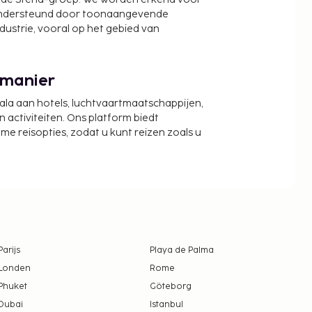
ondersteund door toonaangevende
ndustrie, vooral op het gebied van
 manier
cala aan hotels, luchtvaartmaatschappijen,
activiteiten. Ons platform biedt
zame reisopties, zodat u kunt reizen zoals u
Parijs
Playa de Palma
Londen
Rome
Phuket
Göteborg
Dubai
Istanbul