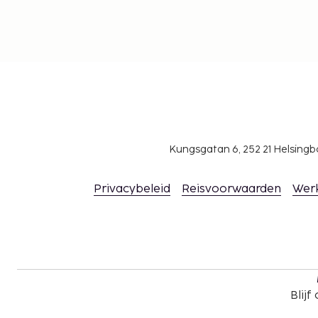
accommodatie het bedrag van EUR 5000 niet
voor meer informatie contact op met de acc
gegevens in de boekingsbevestiging.
Kungsgatan 6, 252 21 Helsin
Privacybeleid
Reisvoorwaarden
Wer
Blijf