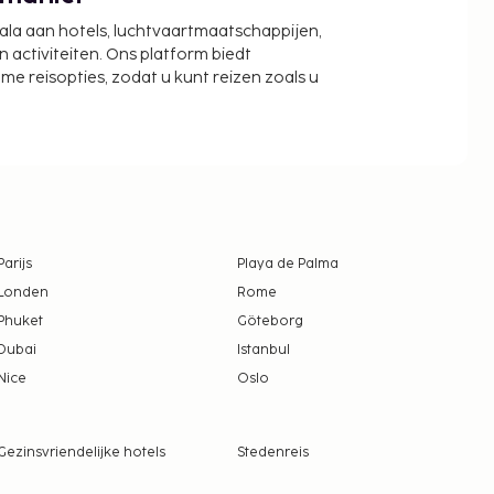
cala aan hotels, luchtvaartmaatschappijen,
activiteiten. Ons platform biedt
zame reisopties, zodat u kunt reizen zoals u
Parijs
Playa de Palma
Londen
Rome
Phuket
Göteborg
Dubai
Istanbul
Nice
Oslo
Gezinsvriendelijke hotels
Stedenreis