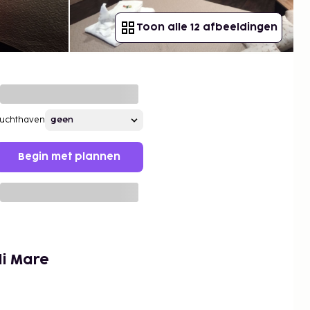
Toon alle 12 afbeeldingen
Luchthaven
Begin met plannen
di Mare