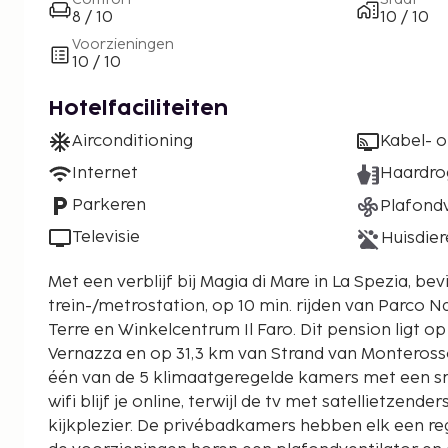
8 / 10
10 / 10
Voorzieningen
10 / 10
Hotelfaciliteiten
Airconditioning
Kabel- of
Internet
Haardro
Parkeren
Plafondv
Televisie
Huisdier
Met een verblijf bij Magia di Mare in La Spezia, bevi
trein-/metrostation, op 10 min. rijden van Parco N
Terre en Winkelcentrum Il Faro. Dit pension ligt op 23,6 km van Strand van
Vernazza en op 31,3 km van Strand van Monterosso.
één van de 5 klimaatgeregelde kamers met een sma
wifi blijf je online, terwijl de tv met satellietzende
kijkplezier. De privébadkamers hebben elk een re