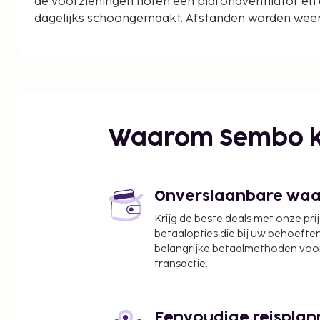
de voorzieningen horen een plafondventilator e
dagelijks schoongemaakt. Afstanden worden weerg
en kilometer.
Corso Cavour - 0,6 km
Winkelcentrum Il Faro - 0,6 km
Chiesa di Nostra Signora della Salute - 0,8 km
Chiesa di Nostra Signora della Neve - 1,3 km
Piazza Garibaldi - 1,3 km
Waarom Sembo k
Museo Amedeo Lia - 1,5 km
Palazzina delle Arti e Museo del Sigillo - 1,5 km
Museo Civico Etnografico Giovanni Podenzana - 1
Kerk van Santa Maria Assunta - 1,6 km
Onverslaanbare waard
Museo Tecnico Navale - 1,7 km
Krijg de beste deals met onze pri
Museo d'Arte Moderna e Contemporanea (CAMeC) 
betaalopties die bij uw behoefte
Castello San Giorgio - 1,9 km
belangrijke betaalmethoden voor
Piazza Giuseppe Verdi - 2,1 km
transactie.
Veerbootterminal van La Spezia - 2,2 km
Golfo della Spezia - 2,4 km
Eenvoudige reisplan