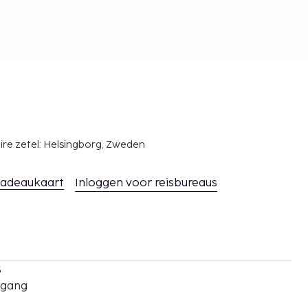
ire zetel: Helsingborg, Zweden
adeaukaart
Inloggen voor reisbureaus
s
oegang