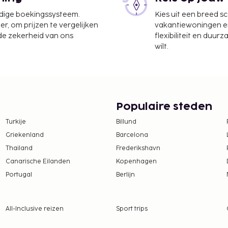
tsen. Bij dit pension kun
.
udige boekingssysteem.
Kies uit een breed s
er, om prijzen te vergelijken
vakantiewoningen en 
te worden betaald. De
 de zekerheid van ons
flexibiliteit en duur
ijn:
wilt.
per persoon, per nacht
iet van toepassing op
tie aan ons heeft
Populaire steden
Turkije
Billund
Griekenland
Barcelona
Thailand
Frederikshavn
 borgsommen zijn mogelijk
Canarische Eilanden
Kopenhagen
Portugal
Berlijn
ns het inchecken
rekte identiteitsbewijs
All-Inclusive reizen
Sport trips
te betalingen bij deze