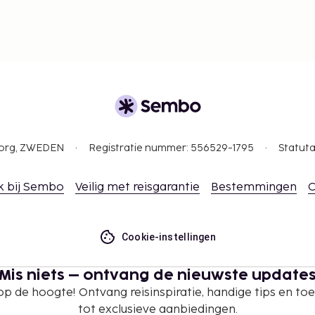
 overschrijden. Neem
ommodatie via de
gborg, ZWEDEN
Registratie nummer: 556529-1795
Statuta
k bij Sembo
Veilig met reisgarantie
Bestemmingen
C
Cookie-instellingen
Mis niets – ontvang de nieuwste update
 op de hoogte! Ontvang reisinspiratie, handige tips en t
tot exclusieve aanbiedingen.