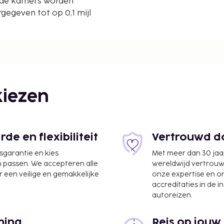
n de kamers worden
egeven tot op 0,1 mijl
iezen
,6 km
e en flexibiliteit
Vertrouwd do
jsgarantie en kies
Met meer dan 30 jaa
- 1,7 km
n passen. We accepteren alle
wereldwijd vertrou
 een veilige en gemakkelijke
onze expertise en 
accreditaties in de i
autoreizen.
ning
Reis op jouw