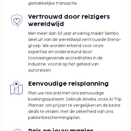
gemakkelijke transactie.
We hebben alle kosten vermeld die de
accommodatie aan ons heeft doorgegeven.
Vertrouwd door reizigers
Alle gasten, waaronder kinderen, dienen tijdens
wereldwijd
het inchecken aanwezig te zijn en hun door de
Met meer dan 30 jaar ervaring maakt Sembo
overheid verstrekte identiteitsbewijs met foto
deel uit van de wereldwijd vertrouwde Stena-
of paspoort te laten zien.
groep. We worden erkend voor onze
Wegens de nationale wetgeving mogen
expertise en ondersteund door
contante betalingen bij deze accommodatie
toonaangevende accreditaties in de
industrie, vooral op het gebied van
het bedrag van EUR 5000 niet overschrijden.
autoreizen.
Neem voor meer informatie contact op met de
accommodatie via de gegevens in de
Eenvoudige reisplanning
boekingsbevestiging.
Plan uw reis snel met ons eenvoudige
boekingssysteem. Gebruik Amelia, onze AI Trip
Planner, om prijzen te vergelijken en de beste
deals te vinden, met de zekerheid van ons
pakketbeschermingsplan.