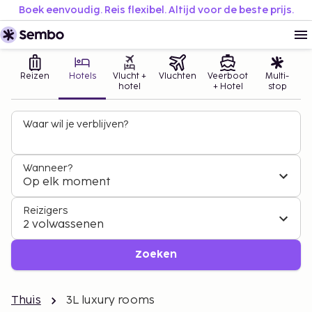
Boek eenvoudig. Reis flexibel. Altijd voor de beste prijs.
Reizen
Hotels
Vlucht +
Vluchten
Veerboot
Multi-
hotel
+ Hotel
stop
Waar wil je verblijven?
Wanneer?
Op elk moment
Reizigers
2 volwassenen
Zoeken
Thuis
3L luxury rooms