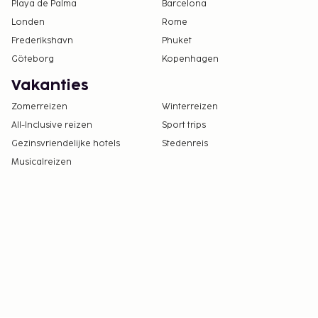
Playa de Palma
Barcelona
Londen
Rome
Frederikshavn
Phuket
Göteborg
Kopenhagen
Vakanties
Zomerreizen
Winterreizen
All-Inclusive reizen
Sport trips
Gezinsvriendelijke hotels
Stedenreis
Musicalreizen