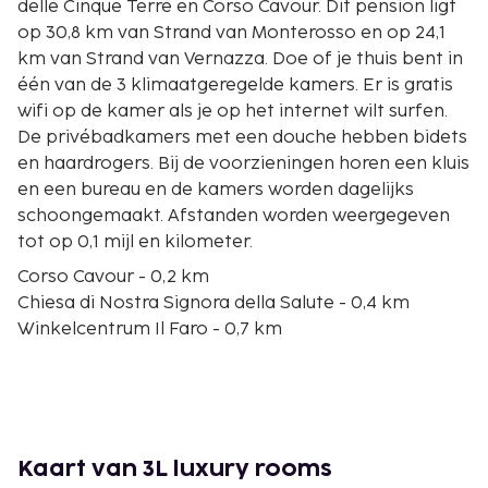
delle Cinque Terre en Corso Cavour. Dit pension ligt
op 30,8 km van Strand van Monterosso en op 24,1
km van Strand van Vernazza. Doe of je thuis bent in
één van de 3 klimaatgeregelde kamers. Er is gratis
wifi op de kamer als je op het internet wilt surfen.
De privébadkamers met een douche hebben bidets
en haardrogers. Bij de voorzieningen horen een kluis
en een bureau en de kamers worden dagelijks
schoongemaakt. Afstanden worden weergegeven
tot op 0,1 mijl en kilometer.
Corso Cavour - 0,2 km
Chiesa di Nostra Signora della Salute - 0,4 km
Winkelcentrum Il Faro - 0,7 km
Piazza Garibaldi - 0,7 km
Chiesa di Nostra Signora della Neve - 0,7 km
Museo Amedeo Lia - 0,9 km
Palazzina delle Arti e Museo del Sigillo - 1 km
Museo Civico Etnografico Giovanni Podenzana - 1,1
Kaart van 3L luxury rooms
km