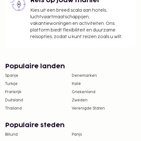
Reis op jouw manier
Kies uit een breed scala aan hotels,
luchtvaartmaatschappijen,
vakantiewoningen en activiteiten. Ons
platform biedt flexibiliteit en duurzame
reisopties, zodat u kunt reizen zoals u wilt.
Populaire landen
Spanje
Denemarken
Turkije
Italië
Frankrijk
Griekenland
Duitsland
Zweden
Thailand
Verenigde Staten
Populaire steden
Billund
Parijs