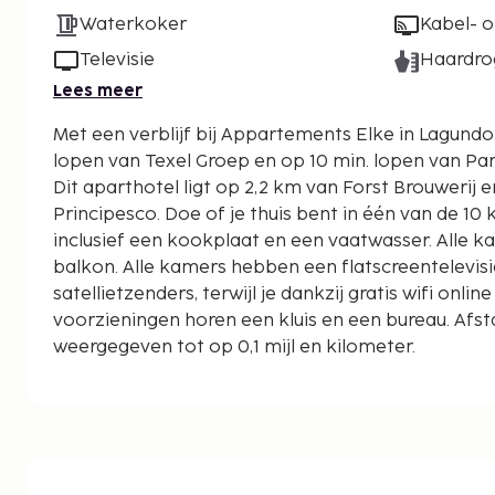
Waterkoker
Kabel- of
Televisie
Haardro
Lees meer
Met een verblijf bij Appartements Elke in Lagundo 
lopen van Texel Groep en op 10 min. lopen van Par
Dit aparthotel ligt op 2,2 km van Forst Brouwerij 
Principesco. Doe of je thuis bent in één van de 1
inclusief een kookplaat en een vaatwasser. Alle 
balkon. Alle kamers hebben een flatscreentelevisi
satellietzenders, terwijl je dankzij gratis wifi online b
voorzieningen horen een kluis en een bureau. Af
weergegeven tot op 0,1 mijl en kilometer.
Texel Groep - 0,1 km
Parrocchia di San Giuseppe - 0,9 km
Adige River - 1,6 km
Kasteel Thurnstein - 1,6 km
Forst Brouwerij - 1,9 km