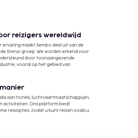
or reizigers wereldwijd
r ervaring maakt Sembo deel uit van de
wde Stena-groep. We worden erkend voor
ondersteund door toonaangevende
ndustrie, vooral op het gebied van
 manier
cala aan hotels, luchtvaartmaatschappijen,
activiteiten. Ons platform biedt
zame reisopties, zodat u kunt reizen zoals u