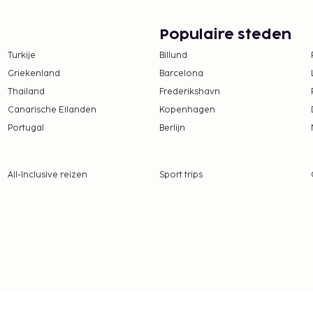
te worden betaald. De
ijn:
Populaire steden
per persoon, per nacht.
Turkije
Billund
ren die jonger zijn dan 14
Griekenland
Barcelona
Thailand
Frederikshavn
tie aan ons heeft
Canarische Eilanden
Kopenhagen
Portugal
Berlijn
er nacht
n
All-Inclusive reizen
Sport trips
 borgsommen zijn mogelijk
ns het inchecken
rekte identiteitsbewijs
te betalingen bij deze
 overschrijden. Neem
ommodatie via de