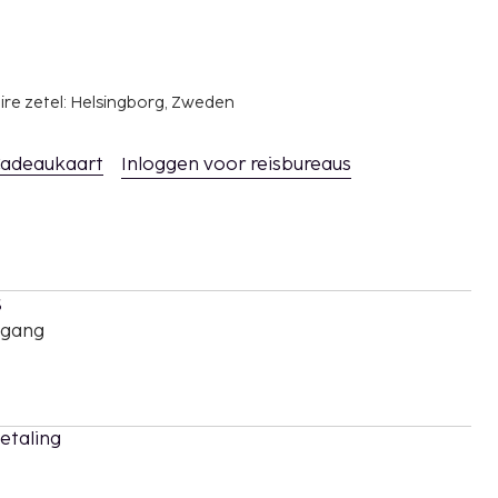
ire zetel: Helsingborg, Zweden
adeaukaart
Inloggen voor reisbureaus
s
oegang