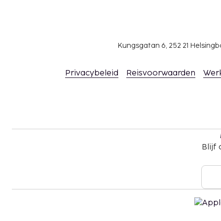
gegevens in de boekingsbevestiging.
Kungsgatan 6, 252 21 Helsin
Privacybeleid
Reisvoorwaarden
Wer
Blijf