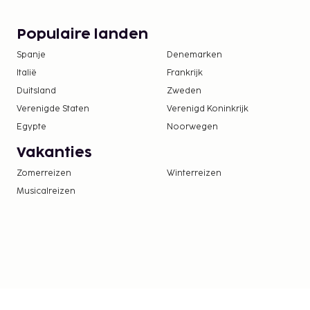
De volgende kosten dienen bij de accommodatie 
kosten kunnen inclusief toepasselijke belastingen z
Populaire landen
De stad heft de volgende belasting: EUR 2.90 
Spanje
Denemarken
Deze belasting is niet van toepassing op kinde
jaar.
Italië
Frankrijk
Duitsland
Zweden
We hebben alle kosten vermeld die de accommoda
Verenigde Staten
Verenigd Koninkrijk
doorgegeven.
Egypte
Noorwegen
Toeslag voor huisdieren: EUR 12 per huisdier, p
Vakanties
Assistentiedieren zijn vrijgesteld van toeslage
Zomerreizen
Winterreizen
Deze lijst is mogelijk niet volledig. Toeslagen en
Musicalreizen
excl. btw en kunnen wijzigen.
Alle gasten, waaronder kinderen, dienen tijde
aanwezig te zijn en hun door de overheid verst
met foto of paspoort te laten zien.
Wegens de nationale wetgeving mogen contan
accommodatie het bedrag van EUR 5000 niet
voor meer informatie contact op met de acc