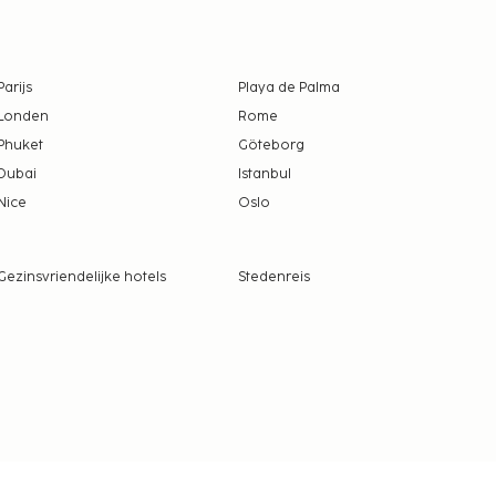
Parijs
Playa de Palma
Londen
Rome
Phuket
Göteborg
Dubai
Istanbul
Nice
Oslo
Gezinsvriendelijke hotels
Stedenreis