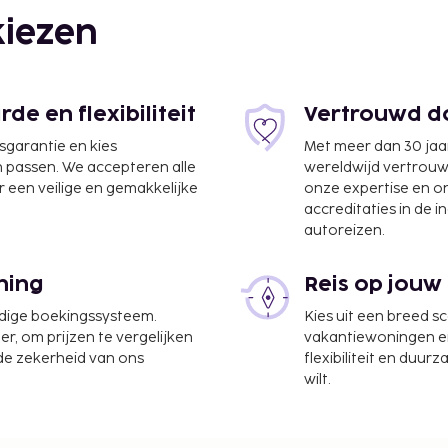
iezen
e en flexibiliteit
Vertrouwd do
jsgarantie en kies
Met meer dan 30 jaa
n passen. We accepteren alle
wereldwijd vertrou
 een veilige en gemakkelijke
onze expertise en 
accreditaties in de i
autoreizen.
3,2 km
ning
Reis op jouw
agruimte en een
udige boekingssysteem.
Kies uit een breed s
tsen. De accommodatie
er, om prijzen te vergelijken
vakantiewoningen en 
ten, maar profiteer ook
 de zekerheid van ons
flexibiliteit en duur
ten van Appartements Elke
wilt.
Deze accommodatie heeft
local rating authority.