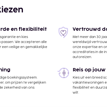
iezen
m
e en flexibiliteit
Vertrouwd do
jsgarantie en kies
Met meer dan 30 jaa
n passen. We accepteren alle
wereldwijd vertrou
 een veilige en gemakkelijke
onze expertise en 
chigan (TVC-Cherry
accreditaties in de i
autoreizen.
ning
Reis op jouw
te worden betaald. De
udige boekingssysteem.
Kies uit een breed s
ijn:
er, om prijzen te vergelijken
vakantiewoningen en 
, per verblijf
 de zekerheid van ons
flexibiliteit en duur
wilt.
tie aan ons heeft