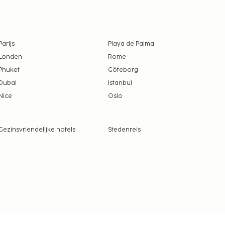
Parijs
Playa de Palma
Londen
Rome
Phuket
Göteborg
Dubai
Istanbul
Nice
Oslo
Gezinsvriendelijke hotels
Stedenreis