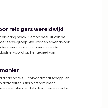
or reizigers wereldwijd
r ervaring maakt Sembo deel uit van de
wde Stena-groep. We worden erkend voor
ondersteund door toonaangevende
ndustrie, vooral op het gebied van
 manier
cala aan hotels, luchtvaartmaatschappijen,
activiteiten. Ons platform biedt
zame reisopties, zodat u kunt reizen zoals u