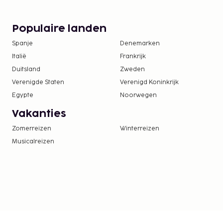
Populaire landen
Spanje
Denemarken
Italië
Frankrijk
Duitsland
Zweden
Verenigde Staten
Verenigd Koninkrijk
Egypte
Noorwegen
Vakanties
Zomerreizen
Winterreizen
Musicalreizen