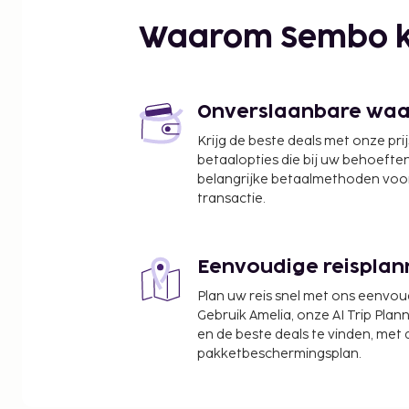
Manitou Island Transit - 8,5 km
Waarom Sembo k
Lake Michigan - 8,6 km
The Leelanau Club at Bahle Farms - 10,1 km
Sleeping Bear Dunes National Lakeshore - 10,2 k
Nathaniel Rose Wine - 11 km
Onverslaanbare waard
Bel Lago Winery - 11,6 km
Krijg de beste deals met onze pri
Leelanau Sands Casino - 12,4 km
betaalopties die bij uw behoefte
BigLITTLE Wines - 12,7 km
belangrijke betaalmethoden voor
De dichtsbijzijnde luchthaven is Traverse City, Mi
transactie.
Capital) - 41,4 km
Ter plaatse heb je gratis parkeerplaatsen.
Eenvoudige reisplan
De volgende kosten dienen bij de accommodatie 
Plan uw reis snel met ons eenvo
kosten kunnen inclusief toepasselijke belastingen z
Gebruik Amelia, onze AI Trip Plann
Schoonmaakkosten: USD 155 per accommodatie
en de beste deals te vinden, met
pakketbeschermingsplan.
We hebben alle kosten vermeld die de accommoda
doorgegeven.