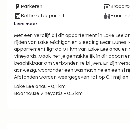
Parkeren
Broodro
Koffiezetapparaat
Haardro
Lees meer
Met een verblijf bij dit appartement in Lake Leelan
rijden van Lake Michigan en Sleeping Bear Dunes Nat
appartement ligt op 0,1 km van Lake Leelanau en
Vineyards. Maak het je gemakkelijk in dit apparteme
beschikbaar om verbonden te blijven. Er zijn vers
aanwezig, waaronder een wasmachine en een strijkp
Afstanden worden weergegeven tot op 0,1 mijl en 
Lake Leelanau - 0,1 km
Boathouse Vineyards - 0,3 km
45 North Vineyard & Winery - 4,4 km
Aurora Cellars - 6,4 km
Grand Traverse Bay - 7,5 km
Van's Beach - 8,3 km
Historic Fishtown - 8,4 km