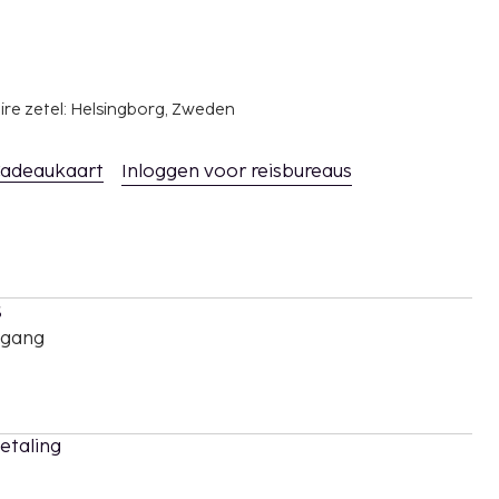
ire zetel: Helsingborg, Zweden
adeaukaart
Inloggen voor reisbureaus
s
oegang