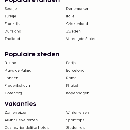
Populaire landen
Spanje
Denemarken
Turkije
Italië
Frankrijk
Griekenland
Duitsland
Zweden
Thailand
Verenigde Staten
Populaire steden
Billund
Parijs
Playa de Palma
Barcelona
Londen
Rome
Frederikshavn
Phuket
Göteborg
Kopenhagen
Vakanties
Zomerreizen
Winterreizen
All-Inclusive reizen
Sport trips
Gezinsvriendelijke hotels
Stedenreis