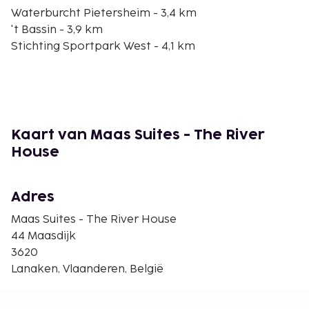
Waterburcht Pietersheim - 3,4 km
't Bassin - 3,9 km
Stichting Sportpark West - 4,1 km
Standbeeld van Johannes Petrus Minckelers - 4,3
km
Stadhuis - 4,3 km
Markt - 4,3 km
Dominicanenkerk - 4,5 km
Kaart van Maas Suites - The River
Vrijthof - 4,7 km
House
Museum aan het Vrijthof - 4,7 km
Sint-Servaaskerk - 4,8 km
St. Janskerk - 4,8 km
Adres
Bonbonnière - 4,8 km
Maas Suites - The River House
Sint Servaasbasiliek - 4,8 km
44 Maasdijk
Yogaplace Maastricht - 4,9 km
3620
Derlon - 4,9 km
Lanaken, Vlaanderen, België
De dichtstbijgelegen grootste luchthavens zijn:
Maastricht (MST-Maastricht - Aachen) - 15,5 km