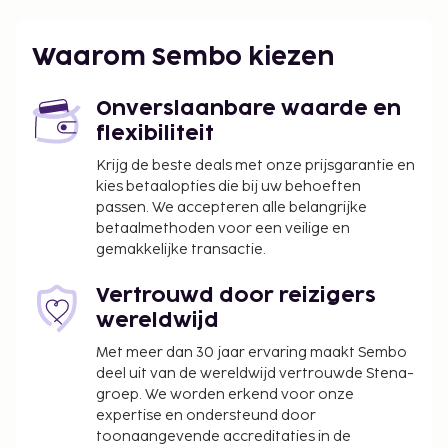
Luik (LGG) - 47,2 km
Brussels Airport (BRU) - 105,4 km
Waarom Sembo kiezen
Charleroi (CRL-Brussel Zuid Charleroi) - 122,2 km
De accommodatie heeft een tuin waar je van het
Onverslaanbare waarde en
uitzicht kunt genieten, maar profiteer ook van
flexibiliteit
gratis wifi.
Krijg de beste deals met onze prijsgarantie en
De volgende kosten dienen bij de accommodatie te
kies betaalopties die bij uw behoeften
worden betaald. De kosten kunnen inclusief
passen. We accepteren alle belangrijke
toepasselijke belastingen zijn:
betaalmethoden voor een veilige en
gemakkelijke transactie.
De stad heft de volgende belasting: EUR 4.50
per persoon, per nacht.
Vertrouwd door reizigers
We hebben alle kosten vermeld die de
wereldwijd
accommodatie aan ons heeft doorgegeven.
Met meer dan 30 jaar ervaring maakt Sembo
Toeslag voor laat uitchecken: EUR 35 (onder
deel uit van de wereldwijd vertrouwde Stena-
voorbehoud van beschikbaarheid)
groep. We worden erkend voor onze
expertise en ondersteund door
Deze lijst is mogelijk niet volledig. Toeslagen en
toonaangevende accreditaties in de