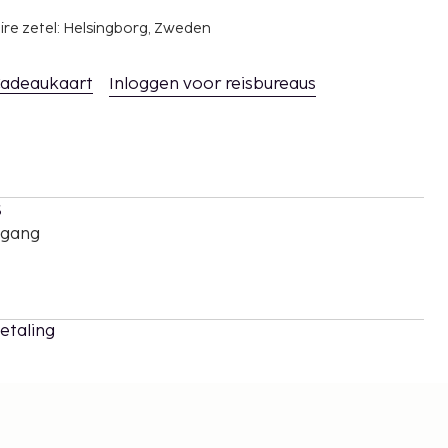
ire zetel: Helsingborg, Zweden
adeaukaart
Inloggen voor reisbureaus
s
oegang