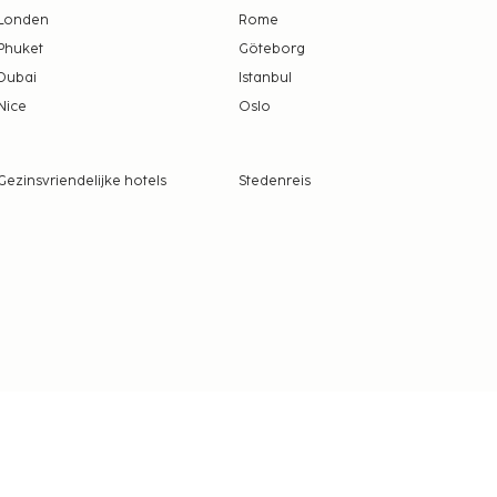
Londen
Rome
Phuket
Göteborg
Dubai
Istanbul
Nice
Oslo
Gezinsvriendelijke hotels
Stedenreis