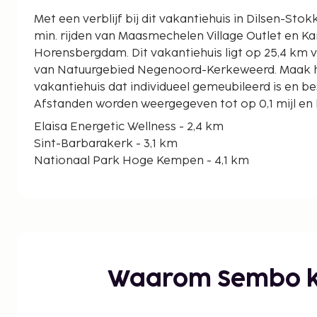
Met een verblijf bij dit vakantiehuis in Dilsen-Stok
min. rijden van Maasmechelen Village Outlet en Ka
Horensbergdam. Dit vakantiehuis ligt op 25,4 km van Vrijthof en op 8,4 km
van Natuurgebied Negenoord-Kerkeweerd. Maak het
vakantiehuis dat individueel gemeubileerd is en b
Afstanden worden weergegeven tot op 0,1 mijl en 
Elaisa Energetic Wellness - 2,4 km
Sint-Barbarakerk - 3,1 km
Nationaal Park Hoge Kempen - 4,1 km
Maasmechelen Village Outlet - 4,6 km
Karting Genk Horensbergdam - 8,4 km
Natuurgebied Negenoord-Kerkeweerd - 8,4 km
Golfclub Spiegelven - 10,7 km
Sentower Park - 11,1 km
Hondenlosloopzone Opglabbeek - 11,5 km
Waarom Sembo k
Christus Koningkerk - 12,4 km
Fenixstadion - 13 km
Zonnewijzerpark Genk - 13,3 km