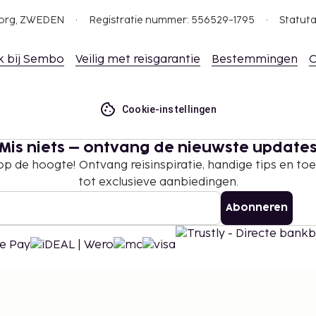
gborg, ZWEDEN
Registratie nummer: 556529-1795
Statuta
k bij Sembo
Veilig met reisgarantie
Bestemmingen
C
Cookie-instellingen
Mis niets – ontvang de nieuwste update
 op de hoogte! Ontvang reisinspiratie, handige tips en t
tot exclusieve aanbiedingen.
Abonneren
©
2026
Stena Line Travel Group AB