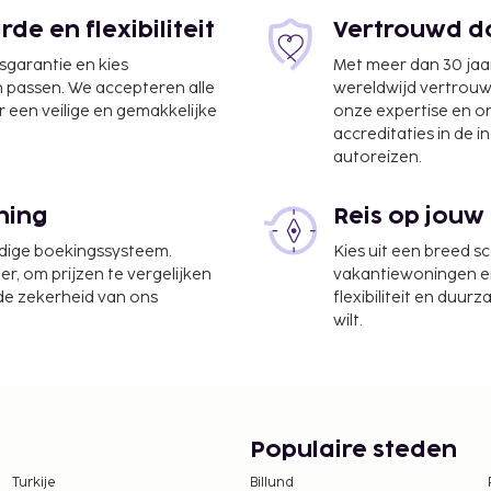
e en flexibiliteit
Vertrouwd do
jsgarantie en kies
Met meer dan 30 jaa
n passen. We accepteren alle
wereldwijd vertrou
 een veilige en gemakkelijke
onze expertise en 
accreditaties in de i
autoreizen.
ning
Reis op jouw
ccommodatie heeft een
udige boekingssysteem.
Kies uit een breed s
nieten.
er, om prijzen te vergelijken
vakantiewoningen en 
 de zekerheid van ons
flexibiliteit en duur
 per nacht
wilt.
n
 borgsommen zijn mogelijk
ongemaakt.
Populaire steden
Turkije
Billund