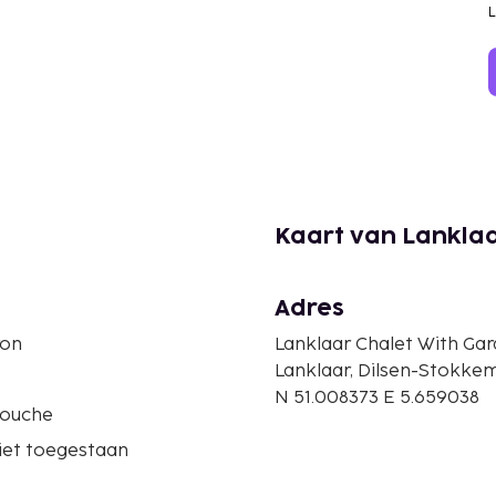
Kaart van Lanklaa
Adres
ron
Lanklaar Chalet With Ga
Lanklaar, Dilsen-Stokkem
N 51.008373 E 5.659038
douche
iet toegestaan