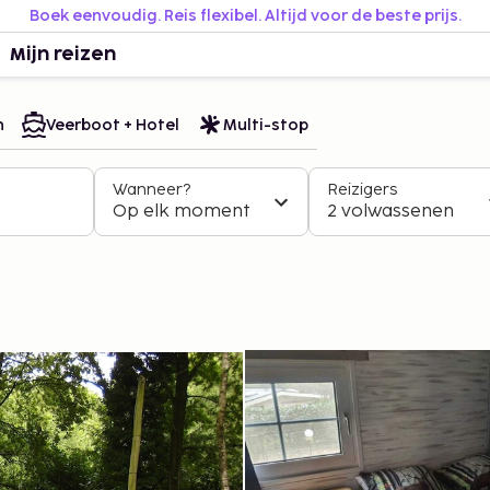
Boek eenvoudig. Reis flexibel. Altijd voor de beste prijs.
Mijn reizen
n
Veerboot + Hotel
Multi-stop
Wanneer?
Reizigers
Op elk moment
2 volwassenen