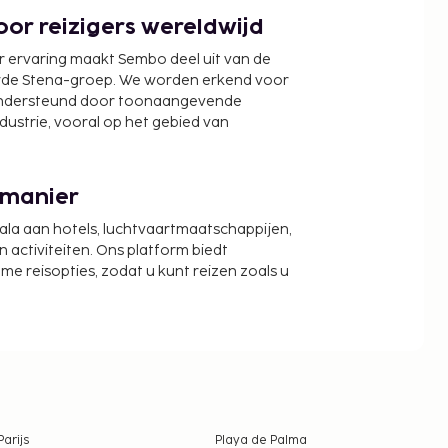
or reizigers wereldwijd
r ervaring maakt Sembo deel uit van de
wde Stena-groep. We worden erkend voor
ondersteund door toonaangevende
ndustrie, vooral op het gebied van
 manier
cala aan hotels, luchtvaartmaatschappijen,
activiteiten. Ons platform biedt
zame reisopties, zodat u kunt reizen zoals u
Parijs
Playa de Palma