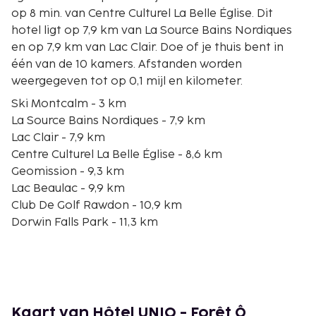
op 8 min. van Centre Culturel La Belle Église. Dit
hotel ligt op 7,9 km van La Source Bains Nordiques
en op 7,9 km van Lac Clair. Doe of je thuis bent in
één van de 10 kamers. Afstanden worden
weergegeven tot op 0,1 mijl en kilometer.
Ski Montcalm - 3 km
La Source Bains Nordiques - 7,9 km
Lac Clair - 7,9 km
Centre Culturel La Belle Église - 8,6 km
Geomission - 9,3 km
Lac Beaulac - 9,9 km
Club De Golf Rawdon - 10,9 km
Dorwin Falls Park - 11,3 km
Lac Duffy - 12,4 km
Meer Beaulne - 12,8 km
Lac Beaudry - 13,6 km
Lac Long - 22,9 km
Lac-des-Iles - 23,2 km
Kaart van Hôtel UNIQ - Forêt Ô