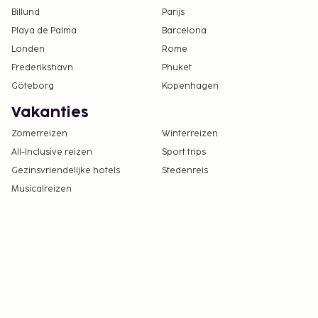
Billund
Parijs
Playa de Palma
Barcelona
Londen
Rome
Frederikshavn
Phuket
Göteborg
Kopenhagen
Vakanties
Zomerreizen
Winterreizen
All-Inclusive reizen
Sport trips
Gezinsvriendelijke hotels
Stedenreis
Musicalreizen