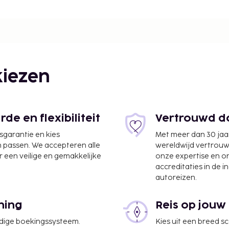
. De dichtstbijzijnde
geveer 64 km afstand.
iezen
e en flexibiliteit
Vertrouwd do
jsgarantie en kies
Met meer dan 30 jaa
n passen. We accepteren alle
wereldwijd vertrou
 een veilige en gemakkelijke
onze expertise en 
accreditaties in de i
autoreizen.
ning
Reis op jouw
udige boekingssysteem.
Kies uit een breed s