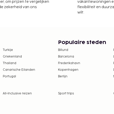
er, om prijzen te vergelijken
vakantiewoningen en 
 de zekerheid van ons
flexibiliteit en duur
wilt.
Populaire steden
Turkije
Billund
Griekenland
Barcelona
Thailand
Frederikshavn
Canarische Eilanden
Kopenhagen
Portugal
Berlijn
All-Inclusive reizen
Sport trips