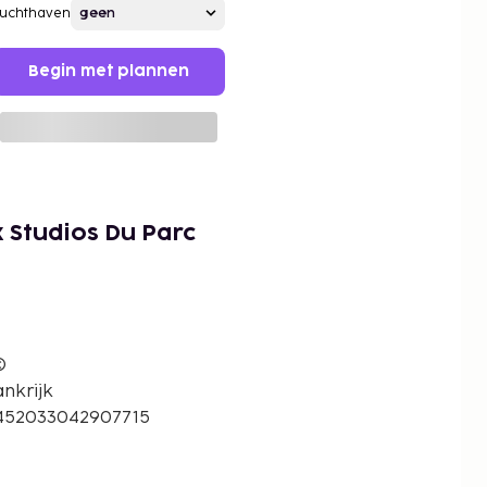
Luchthaven
Begin met plannen
x Studios Du Parc
©
ankrijk
.452033042907715