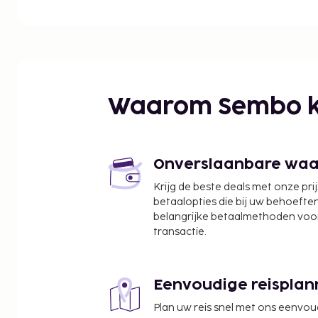
Partouche (5 minuten lopen) en Parc des Miniatures
grote luchthaven is Epinal (EPL-Mirecourt), op on
Waarom Sembo k
Onverslaanbare waard
Krijg de beste deals met onze pri
betaalopties die bij uw behoefte
belangrijke betaalmethoden voor
transactie.
Eenvoudige reisplan
Plan uw reis snel met ons eenvo