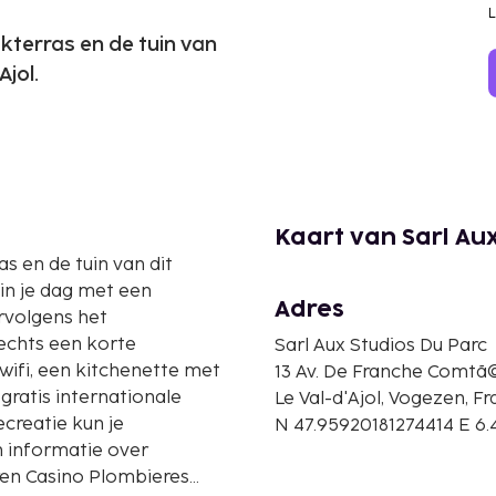
akterras en de tuin van
Ajol.
Kaart van Sarl Au
s en de tuin van dit
gin je dag met een
Adres
ervolgens het
lechts een korte
Sarl Aux Studios Du Parc
wifi, een kitchenette met
13 Av. De Franche Comtã
gratis internationale
Le Val-d'Ajol, Vogezen, Fr
creatie kun je
N 47.95920181274414 E 6
 informatie over
ren Casino Plombieres