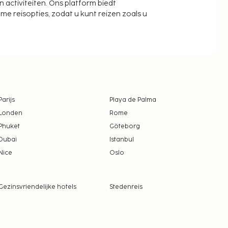
activiteiten. Ons platform biedt
zame reisopties, zodat u kunt reizen zoals u
Parijs
Playa de Palma
Londen
Rome
Phuket
Göteborg
Dubai
Istanbul
Nice
Oslo
Gezinsvriendelijke hotels
Stedenreis