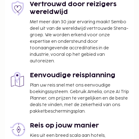
het bedrag van EUR 1000 niet overschrijden.
Vertrouwd door reizigers
Neem voor meer informatie contact op met de
wereldwijd
accommodatie via de gegevens in de
Met meer dan 30 jaar ervaring maakt Sembo
boekingsbevestiging.
deel uit van de wereldwijd vertrouwde Stena-
groep. We worden erkend voor onze
expertise en ondersteund door
toonaangevende accreditaties in de
industrie, vooral op het gebied van
autoreizen.
Eenvoudige reisplanning
Plan uw reis snel met ons eenvoudige
boekingssysteem. Gebruik Amelia, onze AI Trip
Planner, om prijzen te vergelijken en de beste
deals te vinden, met de zekerheid van ons
pakketbeschermingsplan.
Reis op jouw manier
Kies uit een breed scala aan hotels,