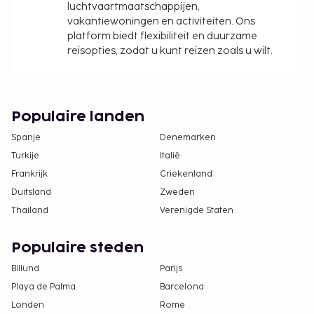
luchtvaartmaatschappijen,
vakantiewoningen en activiteiten. Ons
platform biedt flexibiliteit en duurzame
reisopties, zodat u kunt reizen zoals u wilt.
Populaire landen
Spanje
Denemarken
Turkije
Italië
Frankrijk
Griekenland
Duitsland
Zweden
Thailand
Verenigde Staten
Populaire steden
Billund
Parijs
Playa de Palma
Barcelona
Londen
Rome