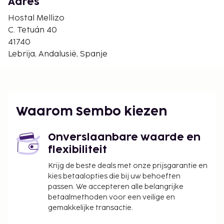
Circuito de Jerez – Ángel Nieto - 34,5 km
Adres
Bodegas Fundador - 35,1 km
Hostal Mellizo
Playas de la Jara - 35,4 km
C. Tetuán 40
Golf van Cádiz - 35,4 km
41740
Barceló Montecastillo Golf - 35,6 km
Lebrija, Andalusië, Spanje
De dichtsbijzijnde luchthaven is Jerez de La Frontera
(XRY) - 25,7 km
De receptie is tijdens beperkte uren geopend. Dit
rookvrije hostel biedt gratis parkeerplaatsen in de
Waarom Sembo kiezen
buurt.
Voor laat uitchecken wordt een toeslag in
Onverslaanbare waarde en
rekening gebracht
flexibiliteit
Deze lijst is mogelijk niet volledig. Toeslagen en
Krijg de beste deals met onze prijsgarantie en
borgsommen zijn mogelijk excl. btw en kunnen
kies betaalopties die bij uw behoeften
wijzigen.
passen. We accepteren alle belangrijke
betaalmethoden voor een veilige en
Wegens de nationale wetgeving mogen
gemakkelijke transactie.
contante betalingen bij deze accommodatie