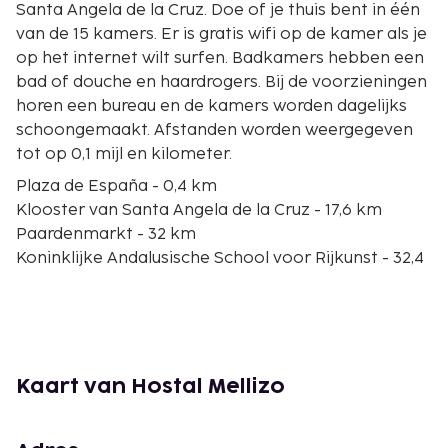
Santa Angela de la Cruz. Doe of je thuis bent in één
van de 15 kamers. Er is gratis wifi op de kamer als je
op het internet wilt surfen. Badkamers hebben een
bad of douche en haardrogers. Bij de voorzieningen
horen een bureau en de kamers worden dagelijks
schoongemaakt. Afstanden worden weergegeven
tot op 0,1 mijl en kilometer.
Plaza de España - 0,4 km
Klooster van Santa Angela de la Cruz - 17,6 km
Paardenmarkt - 32 km
Koninklijke Andalusische School voor Rijkunst - 32,4
km
El Palacio del Tiempo - 32,5 km
Estadio Municipal de Chapín - 32,6 km
Bodegas Barbadillo - 33,3 km
Bodegas Lustau - 33,4 km
Kaart van Hostal Mellizo
Teatro Villamarta - 33,7 km
Plaza del Cabildo - 34,4 km