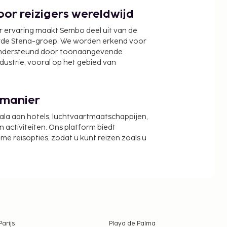
or reizigers wereldwijd
r ervaring maakt Sembo deel uit van de
wde Stena-groep. We worden erkend voor
ondersteund door toonaangevende
ndustrie, vooral op het gebied van
 manier
cala aan hotels, luchtvaartmaatschappijen,
activiteiten. Ons platform biedt
zame reisopties, zodat u kunt reizen zoals u
Parijs
Playa de Palma