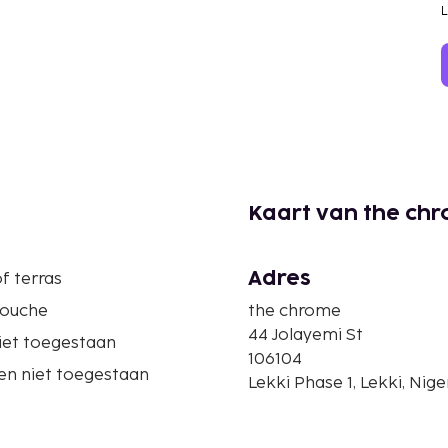
Kaart van the ch
Adres
f terras
douche
the chrome
44 Jolayemi St
iet toegestaan
106104
en niet toegestaan
Lekki Phase 1, Lekki, Nige