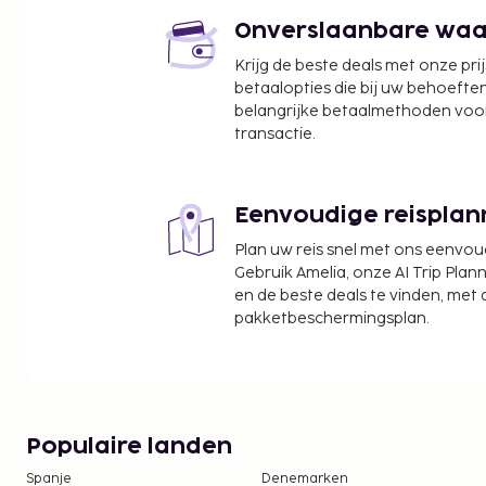
Terra Kulture - 9,9 km
Onverslaanbare waard
Lekki Conservation Centre - 9,9 km
Krijg de beste deals met onze pri
Lagos City Mall - 10,2 km
betaalopties die bij uw behoefte
Nigerian National Museum - 10,2 km
belangrijke betaalmethoden voor
De dichtsbijzijnde luchthaven is Lagos (LOS-Murtal
transactie.
km
Enkele van de voorzieningen zijn een stomerij/was
Eenvoudige reisplan
receptie en een bagageopslagruimte. Ter plaatse h
valetparkeerservice. Dagelijks kun je van 07.00 uur tot 11.00 uur genieten
Plan uw reis snel met ons eenvo
van een gratis continentaal ontbijt.
Gebruik Amelia, onze AI Trip Plann
en de beste deals te vinden, met
Gasten kunnen een mobiel apparaat gebruike
pakketbeschermingsplan.
kamer.
Populaire landen
Spanje
Denemarken