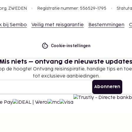
gborg, ZWEDEN
Registratie nummer: 556529-1795
Statuta
k bij Sembo
Veilig met reisgarantie
Bestemmingen
C
Cookie-instellingen
Mis niets – ontvang de nieuwste update
 op de hoogte! Ontvang reisinspiratie, handige tips en t
tot exclusieve aanbiedingen.
Abonneren
©
2026
Stena Line Travel Group AB