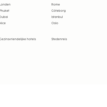
Londen
Rome
Phuket
Göteborg
Dubai
Istanbul
Nice
Oslo
Gezinsvriendelijke hotels
Stedenreis