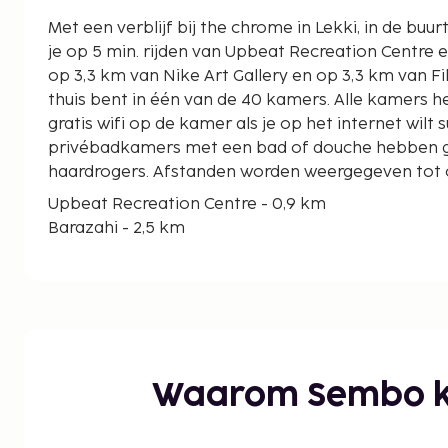
Met een verblijf bij the chrome in Lekki, in de buur
je op 5 min. rijden van Upbeat Recreation Centre en Barazahi.
op 3,3 km van Nike Art Gallery en op 3,3 km van F
thuis bent in één van de 40 kamers. Alle kamers h
gratis wifi op de kamer als je op het internet wilt 
privébadkamers met een bad of douche hebben gra
haardrogers. Afstanden worden weergegeven tot op
Upbeat Recreation Centre - 0,9 km
Barazahi - 2,5 km
Nike Art Gallery - 3,3 km
Filmhouse IMAX - 3,3 km
Elegushi Royal Beach - 4,4 km
Lekki Arts & Crafts Market - 5,9 km
Palms Shopping Mall - 6,3 km
Omenka Gallery - 6,9 km
Waarom Sembo k
Landmark Beach - 7,2 km
Ikoyi Golf Club - 8,1 km
Lagos Motor Boat Club - 9,4 km