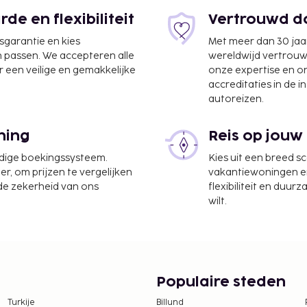
e en flexibiliteit
Vertrouwd do
jsgarantie en kies
Met meer dan 30 jaa
n passen. We accepteren alle
wereldwijd vertrou
 een veilige en gemakkelijke
onze expertise en 
a Muhammed Intl.) - 33,1
accreditaties in de i
autoreizen.
serijservice, een 24-uurs
ning
Reis op jouw
eb je een gratis
udige boekingssysteem.
Kies uit een breed s
er, om prijzen te vergelijken
vakantiewoningen en 
 de zekerheid van ons
flexibiliteit en duur
n voor toegang tot de
wilt.
Populaire steden
Turkije
Billund