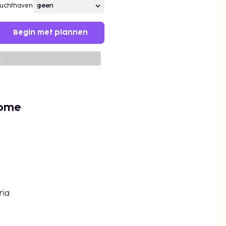
Luchthaven
Begin met plannen
rome
ria