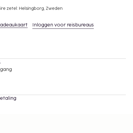
ire zetel: Helsingborg, Zweden
adeaukaart
Inloggen voor reisbureaus
s
oegang