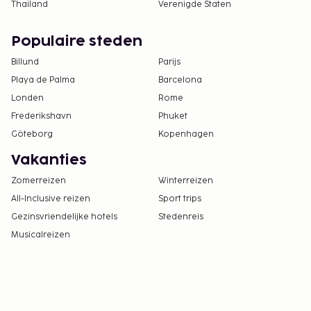
Thailand
Verenigde Staten
Populaire steden
Billund
Parijs
Playa de Palma
Barcelona
Londen
Rome
Frederikshavn
Phuket
Göteborg
Kopenhagen
Vakanties
Zomerreizen
Winterreizen
All-Inclusive reizen
Sport trips
Gezinsvriendelijke hotels
Stedenreis
Musicalreizen