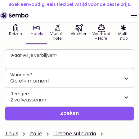
Boek eenvoudig. Reis flexibel. Altijd voor de beste prijs.
Reizen
Hotels
Vlucht +
Vluchten
Veerboot
Multi-
hotel
+ Hotel
stop
Waar wil je verblijven?
Wanneer?
Op elk moment
Reizigers
2 volwassenen
Zoeken
Thuis
Italië
Limone sul Garda