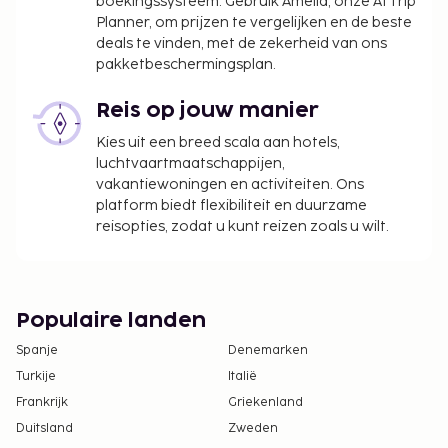
boekingssysteem. Gebruik Amelia, onze AI Trip
Planner, om prijzen te vergelijken en de beste
deals te vinden, met de zekerheid van ons
pakketbeschermingsplan.
Reis op jouw manier
Kies uit een breed scala aan hotels,
luchtvaartmaatschappijen,
vakantiewoningen en activiteiten. Ons
platform biedt flexibiliteit en duurzame
reisopties, zodat u kunt reizen zoals u wilt.
Populaire landen
Spanje
Denemarken
Turkije
Italië
Frankrijk
Griekenland
Duitsland
Zweden