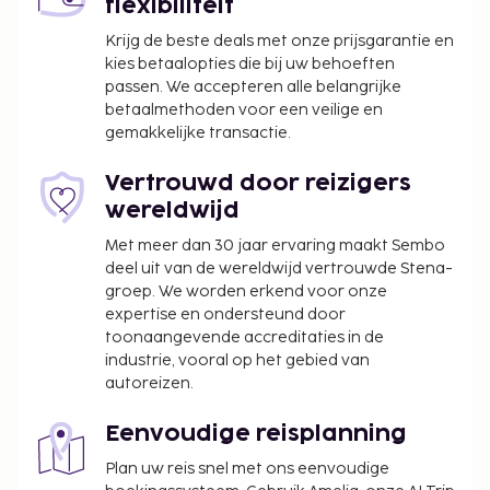
flexibiliteit
plaatse betaald.
Krijg de beste deals met onze prijsgarantie en
4 våningar, hiss.
kies betaalopties die bij uw behoeften
passen. We accepteren alle belangrijke
Aankomst
betaalmethoden voor een veilige en
gemakkelijke transactie.
Dag naar keuze en min. 2 overnachtingen. Check-in
tijd: 15:00 - 24:00, check-uit tijd: 10:00.
Vertrouwd door reizigers
wereldwijd
Met meer dan 30 jaar ervaring maakt Sembo
deel uit van de wereldwijd vertrouwde Stena-
groep. We worden erkend voor onze
expertise en ondersteund door
toonaangevende accreditaties in de
industrie, vooral op het gebied van
autoreizen.
Eenvoudige reisplanning
Plan uw reis snel met ons eenvoudige