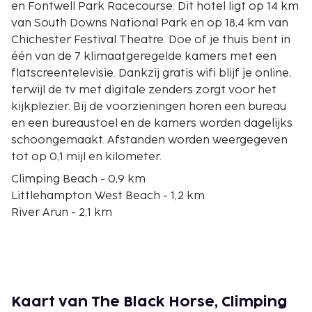
en Fontwell Park Racecourse. Dit hotel ligt op 14 km
van South Downs National Park en op 18,4 km van
Chichester Festival Theatre. Doe of je thuis bent in
één van de 7 klimaatgeregelde kamers met een
flatscreentelevisie. Dankzij gratis wifi blijf je online,
terwijl de tv met digitale zenders zorgt voor het
kijkplezier. Bij de voorzieningen horen een bureau
en een bureaustoel en de kamers worden dagelijks
schoongemaakt. Afstanden worden weergegeven
tot op 0,1 mijl en kilometer.
Climping Beach - 0,9 km
Littlehampton West Beach - 1,2 km
River Arun - 2,1 km
Littlehampton Golf Club - 3 km
Look and Sea Visitor Centre - 3,1 km
Littlehampton Harbour - 3,4 km
Littlehampton Museum - 3,5 km
Harbour Park - 3,6 km
Kaart van The Black Horse, Climping