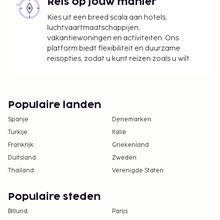
Reis op jouw manier
Kies uit een breed scala aan hotels,
luchtvaartmaatschappijen,
vakantiewoningen en activiteiten. Ons
platform biedt flexibiliteit en duurzame
reisopties, zodat u kunt reizen zoals u wilt.
Populaire landen
Spanje
Denemarken
Turkije
Italië
Frankrijk
Griekenland
Duitsland
Zweden
Thailand
Verenigde Staten
Populaire steden
Billund
Parijs