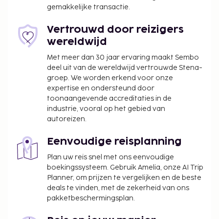
Toeslag voor huisdieren: EUR 25 per huisdier, per
gemakkelijke transactie.
nacht
Assistentiedieren zijn vrijgesteld van toeslagen
Vertrouwd door reizigers
wereldwijd
Deze lijst is mogelijk niet volledig. Toeslagen en
borgsommen zijn mogelijk excl. btw en kunnen
Met meer dan 30 jaar ervaring maakt Sembo
wijzigen.
deel uit van de wereldwijd vertrouwde Stena-
groep. We worden erkend voor onze
expertise en ondersteund door
toonaangevende accreditaties in de
industrie, vooral op het gebied van
autoreizen.
Eenvoudige reisplanning
Plan uw reis snel met ons eenvoudige
boekingssysteem. Gebruik Amelia, onze AI Trip
Planner, om prijzen te vergelijken en de beste
deals te vinden, met de zekerheid van ons
pakketbeschermingsplan.