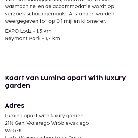
wasmachine, en de accommodatie wordt op
verzoek schoongemaakt. Afstanden worden
weergegeven tot op 0,1 mijl en kilometer.
EXPO Lodz - 1,3 km
Reymont Park - 1,7 km
Lódź MT Beurzen - 1,7 km
Centraal Textielmuseum - 1,8 km
Centraal Museum van de Textielindustrie - 1,9 km
Słowacki Park - 1,9 km
Piotrkowskastraat - 2 km
Kaart van Lumina apart with luxury
Sielanka Park - 2,3 km
garden
Stadsstadion - 2,3 km
Legionów Park - 2,4 km
Atlas Arena - 2,5 km
Adres
Piłsudskiego Park - 2,5 km
Lumina apart with luxury garden
Centrum voor Kunstpropaganda - 2,5 km
21N Gen. Walerego Wróblewskiego
Manhattan Galerie - 2,7 km
93-578
Rode Toren - 2,7 km