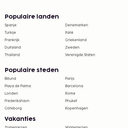
Populaire landen
Spanje
Denemarken
Turkije
Italië
Frankrijk
Griekenland
Duitsland
Zweden
Thailand
Verenigde Staten
Populaire steden
Billund
Parijs
Playa de Palma
Barcelona
Londen
Rome
Frederikshavn
Phuket
Göteborg
Kopenhagen
Vakanties
Zomerreizen
Winterreizen