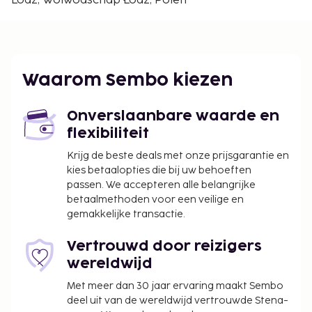
Lodz, Woiwodschap Łódź, Polen
De dichtsbijzijnde luchthaven is Lodz (LCJ-Wladyslaw
Reymont) - 5,3 km
Enkele van de voorzieningen zijn een snelle
incheckservice, een snelle uitcheckservice en een
Waarom Sembo kiezen
lift.
Toeslag voor babybed: PLN 40 per dag
Onverslaanbare waarde en
Toeslag voor hoge kinderstoel: PLN 40 per dag
flexibiliteit
Deze lijst is mogelijk niet volledig. Toeslagen en
Krijg de beste deals met onze prijsgarantie en
borgsommen zijn mogelijk excl. btw en kunnen
kies betaalopties die bij uw behoeften
wijzigen.
passen. We accepteren alle belangrijke
betaalmethoden voor een veilige en
gemakkelijke transactie.
Vertrouwd door reizigers
wereldwijd
Met meer dan 30 jaar ervaring maakt Sembo
deel uit van de wereldwijd vertrouwde Stena-