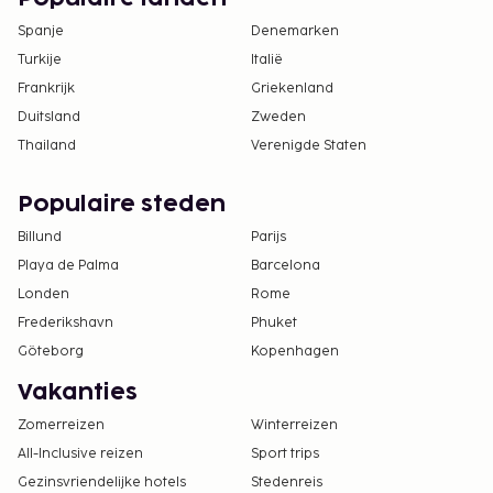
Spanje
Denemarken
Turkije
Italië
Frankrijk
Griekenland
Duitsland
Zweden
Thailand
Verenigde Staten
Populaire steden
Billund
Parijs
Playa de Palma
Barcelona
Londen
Rome
Frederikshavn
Phuket
Göteborg
Kopenhagen
Vakanties
Zomerreizen
Winterreizen
All-Inclusive reizen
Sport trips
Gezinsvriendelijke hotels
Stedenreis