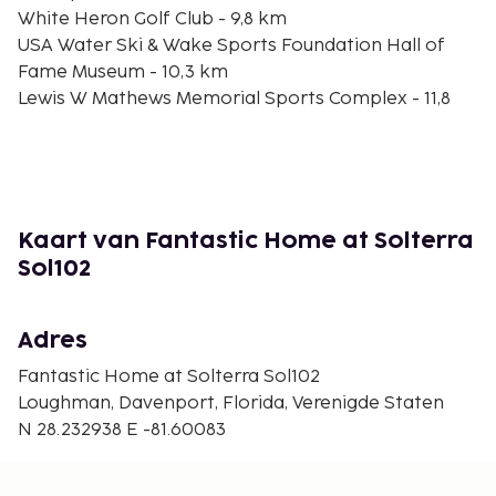
White Heron Golf Club - 9,8 km
USA Water Ski & Wake Sports Foundation Hall of
Fame Museum - 10,3 km
Lewis W Mathews Memorial Sports Complex - 11,8
km
True Blue Winery - 12,3 km
Jack Nicklaus Course - 13,9 km
Reunion Resort Golf Course - 14 km
Celebration Dog Park - 15,3 km
Kaart van Fantastic Home at Solterra
Heart of Florida Regional Medical Center - 15,6 km
Sol102
Ember Dog Park - 16,2 km
Highland Reserve Golf Club - 17 km
Green Meadows Petting Farm - 17 km
Adres
Mystic Dunes Golf Club - 17,3 km
Fantastic Home at Solterra Sol102
De dichtstbijgelegen grootste luchthavens zijn:
Loughman, Davenport, Florida, Verenigde Staten
Kissimmee, Florida (ISM-Kissimmee Gateway) - 27,2
N 28.232938 E -81.60083
km
Orlando International Airport (MCO) - 52 km