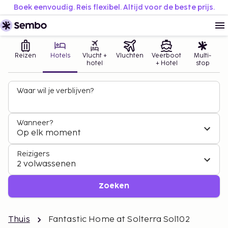
Boek eenvoudig. Reis flexibel. Altijd voor de beste prijs.
Reizen
Hotels
Vlucht +
Vluchten
Veerboot
Multi-
hotel
+ Hotel
stop
Waar wil je verblijven?
Wanneer?
Op elk moment
Reizigers
2 volwassenen
Zoeken
Thuis
Fantastic Home at Solterra Sol102