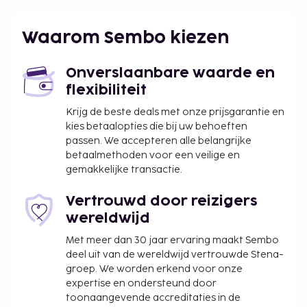
Internationale luchthaven Lakeland (LAL) - 64,2 km
Een verplichte toeslag voor het schoonmaken
Waarom Sembo kiezen
is bij het huurtarief van deze accommodatie
inbegrepen.
Onverslaanbare waarde en
flexibiliteit
Krijg de beste deals met onze prijsgarantie en
kies betaalopties die bij uw behoeften
passen. We accepteren alle belangrijke
betaalmethoden voor een veilige en
gemakkelijke transactie.
Vertrouwd door reizigers
wereldwijd
Met meer dan 30 jaar ervaring maakt Sembo
deel uit van de wereldwijd vertrouwde Stena-
groep. We worden erkend voor onze
expertise en ondersteund door
toonaangevende accreditaties in de