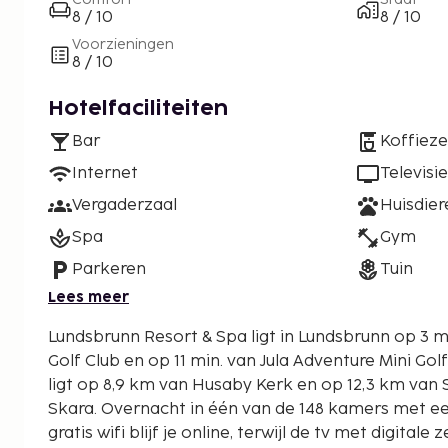
8 / 10
8 / 10
Voorzieningen
8 / 10
Hotelfaciliteiten
Bar
Koffiez
Internet
Televisie
Vergaderzaal
Huisdie
Spa
Gym
Parkeren
Tuin
Lees meer
Lundsbrunn Resort & Spa ligt in Lundsbrunn op 3 m
Golf Club en op 11 min. van Jula Adventure Mini Golf. Dit hotel voor golfe
ligt op 8,9 km van Husaby Kerk en op 12,3 km v
Skara. Overnacht in één van de 148 kamers met een
gratis wifi blijf je online, terwijl de tv met digital