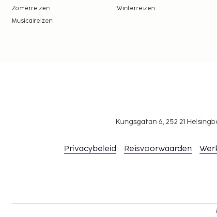
Deze lijst is mogelijk niet volledig. Toeslagen en
Zomerreizen
Winterreizen
excl. btw en kunnen wijzigen.
Musicalreizen
Je dient vooraf te reserveren voor massageb
spabehandelingen. Reserveringen kun je voor
contact opneemt met dit hotel via de gegeven
boekingsbevestiging.
Kungsgatan 6, 252 21 Helsin
Privacybeleid
Reisvoorwaarden
Wer