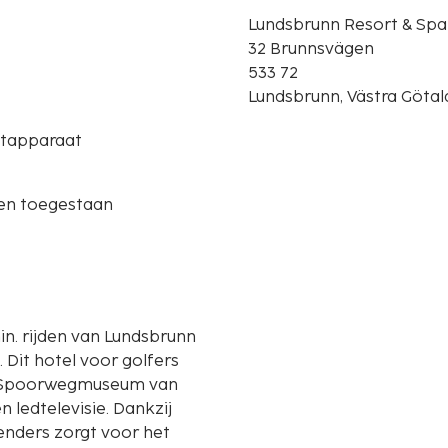
Lundsbrunn Resort & Spa
32 Brunnsvägen
533 72
Lundsbrunn, Västra Göta
etapparaat
ren toegestaan
in. rijden van Lundsbrunn
rs
an Spoorwegmuseum van
 ledtelevisie. Dankzij
e zenders zorgt voor het