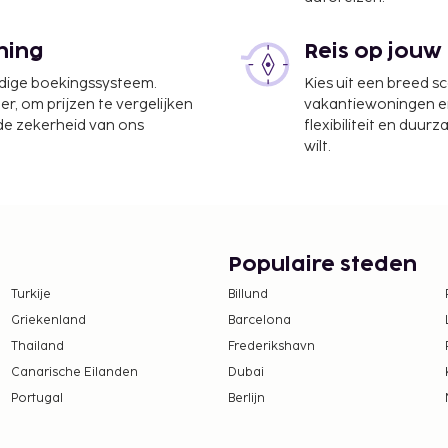
xamo) - 109,2 km
ning
Reis op jouw
neel, een
udige boekingssysteem.
Kies uit een breed s
ement in Lundsbrunn? Kies
er, om prijzen te vergelijken
vakantiewoningen en 
e, waaronder een
 de zekerheid van ons
flexibiliteit en duur
e heb je gratis
wilt.
msbehandelingen en
eruste spa bezoekt. Als
 je hier een stoombad en
l zijn gratis wifi,
tsen. Geniet van een
Populaire steden
de koffiebar/het café van
Turkije
Billund
r/lounge. Er wordt in het
Griekenland
Barcelona
ffet geserveerd.
Thailand
Frederikshavn
odatie, per nacht
Canarische Eilanden
Dubai
n
Portugal
Berlijn