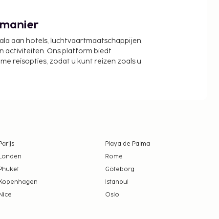
 manier
cala aan hotels, luchtvaartmaatschappijen,
activiteiten. Ons platform biedt
zame reisopties, zodat u kunt reizen zoals u
Parijs
Playa de Palma
Londen
Rome
Phuket
Göteborg
Kopenhagen
Istanbul
Nice
Oslo