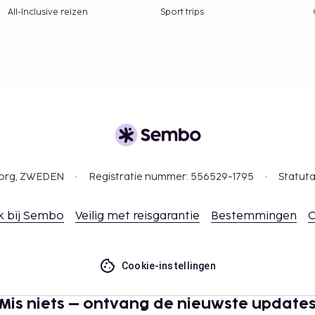
 borgsommen zijn mogelijk
All-Inclusive reizen
Sport trips
ehandelingen en
 je aankomt maken als je
s in de
gborg, ZWEDEN
Registratie nummer: 556529-1795
Statuta
k bij Sembo
Veilig met reisgarantie
Bestemmingen
C
Cookie-instellingen
Mis niets – ontvang de nieuwste update