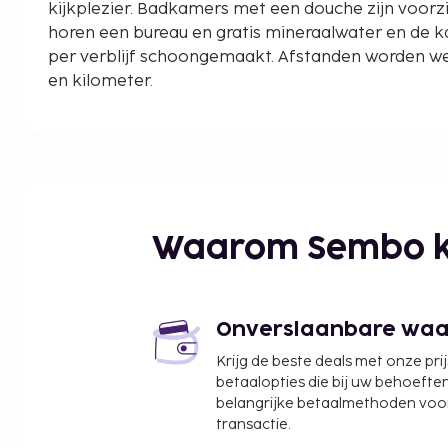
kijkplezier. Badkamers met een douche zijn voorzi
horen een bureau en gratis mineraalwater en de 
per verblijf schoongemaakt. Afstanden worden wee
en kilometer.
Lundsbrunn Golf Club - 1,4 km
Husaby Kerk - 8,9 km
Jula Adventure Mini Golf - 11,3 km
Vilanvadet - 12,3 km
Skara-Lundsbrunns Spoorwegen - 12,3 km
Vänern - 12,3 km
Waarom Sembo k
Spoorwegmuseum van Skara - 12,3 km
Openluchtmuseum van Fornbyn - 12,4 km
Västergötlands museum - 13,1 km
Skara Domkyrka - 13,2 km
Onverslaanbare waard
Kathedraal van Skara - 13,3 km
Krijg de beste deals met onze pri
Golfclub van Lidköping - 14,8 km
betaalopties die bij uw behoefte
Skara Sommarland - 17,2 km
belangrijke betaalmethoden voor
Axevalla Horse Track - 17,3 km
transactie.