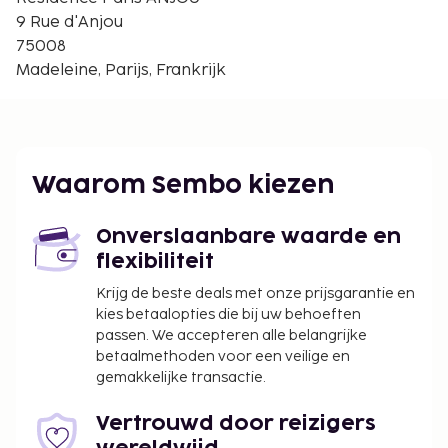
Seine - 1 km
9 Rue d'Anjou
Opéra Garnier - 1,1 km
75008
Place de l'Opéra - 1,1 km
Madeleine, Parijs, Frankrijk
De dichtstbijgelegen grootste luchthavens zijn:
Luchthaven Orly (ORY) - 26,3 km
Luchthaven Roissy - Charles de Gaulle (CDG) - 33 km
De aanbevolen luchthaven voor Résidence Paris
Waarom Sembo kiezen
ANJOU is Luchthaven Roissy - Charles de Gaulle
(CDG).
Onverslaanbare waarde en
De volgende kosten dienen bij de accommodatie te
flexibiliteit
worden betaald. De kosten kunnen inclusief
Krijg de beste deals met onze prijsgarantie en
toepasselijke belastingen zijn:
kies betaalopties die bij uw behoeften
De stad heft de volgende belasting: EUR 15.93
passen. We accepteren alle belangrijke
per persoon, per nacht. Deze belasting is niet
betaalmethoden voor een veilige en
gemakkelijke transactie.
van toepassing op kinderen die jonger zijn dan
18 jaar.
Vertrouwd door reizigers
Schoonmaakkosten: EUR 105 per