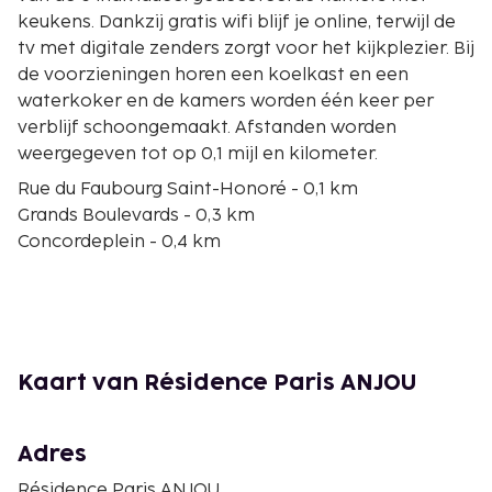
keukens. Dankzij gratis wifi blijf je online, terwijl de
tv met digitale zenders zorgt voor het kijkplezier. Bij
de voorzieningen horen een koelkast en een
waterkoker en de kamers worden één keer per
verblijf schoongemaakt. Afstanden worden
weergegeven tot op 0,1 mijl en kilometer.
Rue du Faubourg Saint-Honoré - 0,1 km
Grands Boulevards - 0,3 km
Concordeplein - 0,4 km
Place de la Madeleine - 0,4 km
Rue de Rivoli - 0,4 km
Champs-Élysées - 0,6 km
Boulevard Haussmann - 0,7 km
Jardin des Tuileries - 0,7 km
Kaart van Résidence Paris ANJOU
Olympia (Parijs) - 0,7 km
Place Vendôme - 0,9 km
Musée de l'Orangerie - 0,9 km
Adres
Grand Palais - 1 km
Résidence Paris ANJOU