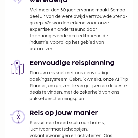
wereldwijd
accommodatie, per verblijf (kan variëren
afhankelijk van de accommodatiegrootte)
Met meer dan 30 jaar ervaring maakt Sembo
Vóór het inchecken dien je een borgsom van
deel uit van de wereldwijd vertrouwde Stena-
groep. We worden erkend voor onze
EUR 500 te betalen.
expertise en ondersteund door
We hebben alle kosten vermeld die de
toonaangevende accreditaties in de
industrie, vooral op het gebied van
accommodatie aan ons heeft doorgegeven.
autoreizen.
Schoonmaakkosten: EUR 105 per verblijf
Toeslag voor babybed: EUR 50.0 per verblijf
Eenvoudige reisplanning
Deze lijst is mogelijk niet volledig. Toeslagen en
Plan uw reis snel met ons eenvoudige
boekingssysteem. Gebruik Amelia, onze AI Trip
borgsommen zijn mogelijk excl. btw en kunnen
Planner, om prijzen te vergelijken en de beste
wijzigen.
deals te vinden, met de zekerheid van ons
Wegens de nationale wetgeving mogen
pakketbeschermingsplan.
contante betalingen bij deze accommodatie
het bedrag van EUR 1000 niet overschrijden.
Reis op jouw manier
Neem voor meer informatie contact op met de
Kies uit een breed scala aan hotels,
accommodatie via de gegevens in de
luchtvaartmaatschappijen,
boekingsbevestiging.
vakantiewoningen en activiteiten. Ons