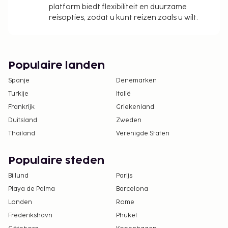
platform biedt flexibiliteit en duurzame
reisopties, zodat u kunt reizen zoals u wilt.
Populaire landen
Spanje
Denemarken
Turkije
Italië
Frankrijk
Griekenland
Duitsland
Zweden
Thailand
Verenigde Staten
Populaire steden
Billund
Parijs
Playa de Palma
Barcelona
Londen
Rome
Frederikshavn
Phuket