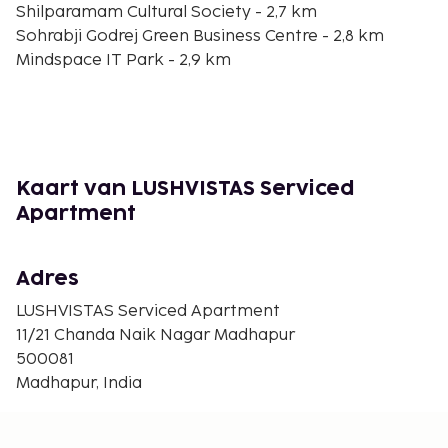
Shilparamam Cultural Society - 2,7 km
Sohrabji Godrej Green Business Centre - 2,8 km
Mindspace IT Park - 2,9 km
Durgam Cheruvu Lake - 3 km
Mindspace Madhapur IT Park - 3,5 km
Ascendas IT Park - 3,6 km
Inorbit Mall - 3,7 km
HITEX Exhibition Centre - 3,8 km
Kaart van LUSHVISTAS Serviced
Sarath City Capital Mall - 3,9 km
Apartment
Hyderabad International Convention Centre - 4 km
Winkelcentrum Forum Sujana - 4,4 km
Hyderabad Dog Park - 4,6 km
Adres
De dichtsbijzijnde luchthaven is Hyderabad (HYD-
LUSHVISTAS Serviced Apartment
Internationale luchthaven Rajiv Gandhi) - 35,7 km
11/21 Chanda Naik Nagar Madhapur
500081
Ter plaatse heb je gratis parkeerplaatsen.
Madhapur, India