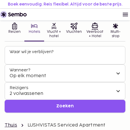
Boek eenvoudig. Reis flexibel. Altijd voor de beste prijs.
Reizen
Hotels
Vlucht +
Vluchten
Veerboot
Multi-
hotel
+ Hotel
stop
Waar wil je verblijven?
Wanneer?
Op elk moment
Reizigers
2 volwassenen
Zoeken
Thuis
LUSHVISTAS Serviced Apartment