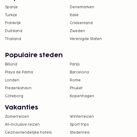
Spanje
Denemarken
Turkije
Italië
Frankrijk
Griekenland
Duitsland
Zweden
Thailand
Verenigde Staten
Populaire steden
Billund
Parijs
Playa de Palma
Barcelona
Londen
Rome
Frederikshavn
Phuket
Göteborg
Kopenhagen
Vakanties
Zomerreizen
Winterreizen
All-Inclusive reizen
Sport trips
Gezinsvriendelijke hotels
Stedenreis