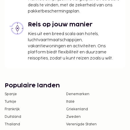
Deze lijst is mogelijk niet volledig. Toeslagen en
deals te vinden, met de zekerheid van ons
borgsommen zijn mogelijk excl. btw en kunnen
pakketbeschermingsplan.
wijzigen.
Reis op jouw manier
Het seizoensgebonden zwembad is geopend
van mei tot oktober.
Kies uit een breed scala aan hotels,
Eén kind t/m 5 jaar oud verblijft gratis wanneer
luchtvaartmaatschappijen,
vakantiewoningen en activiteiten. Ons
hij/zij in dezelfde kamer als de ouders of voogd
platform biedt flexibiliteit en duurzame
slaapt en het aanwezige beddengoed gebruikt.
reisopties, zodat u kunt reizen zoals u wilt.
Je kunt na overleg met de accommodatie
huisdieren meenemen (hiervoor gelden
toeslagen, die je kunt nalezen in de sectie
'Kosten'). De contactgegevens van de
Populaire landen
accommodatie vind je in de
Spanje
Denemarken
boekingsbevestiging.
Turkije
Italië
Frankrijk
Griekenland
Duitsland
Zweden
Thailand
Verenigde Staten