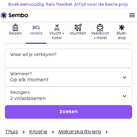
Boek eenvoudig. Reis flexibel. Altijd voor de beste prijs.
Reizen
Hotels
Vlucht +
Vluchten
Veerboot
Multi-
hotel
+ Hotel
stop
Waar wil je verblijven?
Wanneer?
Op elk moment
Reizigers
2 volwassenen
Zoeken
Thuis
Kroatië
Makarska Riviera