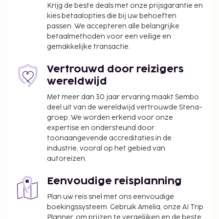
seizoensgebonden buitenzwembad en
Krijg de beste deals met onze prijsgarantie en
fietsenverhuur. Dit hotel bevat ook gratis wifi, een
kies betaalopties die bij uw behoeften
passen. We accepteren alle belangrijke
spelletjesruimte en hulp bij uitstapjes/tickets. Stil je
betaalmethoden voor een veilige en
honger met Mediterrane gerechten bij
gemakkelijke transactie.
[PLACESRESTAURANT], een restaurant aan het
strand die uitkijkt op de zee. Ontspan met een
Vertrouwd door reizigers
lekker fris drankje in een strandbar, een poolbar of
wereldwijd
één van de 2 bars/lounges. De volledige
Met meer dan 30 jaar ervaring maakt Sembo
accommodatie is gesloten van 11 oktober tot 10
deel uit van de wereldwijd vertrouwde Stena-
mei.
groep. We worden erkend voor onze
Parkeerkosten: EUR 8.00 per dag (incl.
expertise en ondersteund door
onbeperkt in- en uitrijden)
toonaangevende accreditaties in de
Toeslag voor huisdieren: EUR 30 per huisdier,
industrie, vooral op het gebied van
per dag
autoreizen.
Assistentiedieren zijn vrijgesteld van toeslagen
Een schoonmaakservice is beschikbaar tegen
Eenvoudige reisplanning
betaling
Plan uw reis snel met ons eenvoudige
Toeslag voor babybed: EUR 5 per dag
boekingssysteem. Gebruik Amelia, onze AI Trip
Planner, om prijzen te vergelijken en de beste