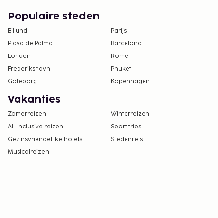
Populaire steden
Billund
Parijs
Playa de Palma
Barcelona
Londen
Rome
Frederikshavn
Phuket
Göteborg
Kopenhagen
Vakanties
Zomerreizen
Winterreizen
All-Inclusive reizen
Sport trips
Gezinsvriendelijke hotels
Stedenreis
Musicalreizen