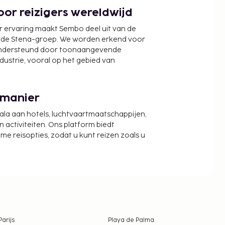
or reizigers wereldwijd
r ervaring maakt Sembo deel uit van de
wde Stena-groep. We worden erkend voor
ondersteund door toonaangevende
ndustrie, vooral op het gebied van
 manier
cala aan hotels, luchtvaartmaatschappijen,
activiteiten. Ons platform biedt
zame reisopties, zodat u kunt reizen zoals u
Parijs
Playa de Palma