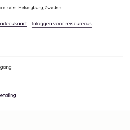
ire zetel: Helsingborg, Zweden
adeaukaart
Inloggen voor reisbureaus
s
oegang