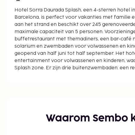
Hotel Sorra Daurada Splash, een 4-sterren hotel in
Barcelona, is perfect voor vakanties met familie en
aan het strand en beschikt over 245 gerenoveer
maximale capaciteit van 5 personen. Voorziening
buffetrestaurant met themadiners, een bar-café m
solarium en zwembaden voor volwassenen en kind
geopend van half juni tot half september. Het hot
entertainment voor volwassenen en kinderen, waa
Splash zone. Er zijn drie buitenzwembaden: een 
met waterparken. De All-Inclusive Service omvat m
het huismerk en snacks. De bar is geopend van 10:0
wordt geen alcohol geschonken aan minderjarigen 
Waarom Sembo k