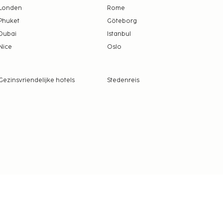
Londen
Rome
Phuket
Göteborg
Dubai
Istanbul
Nice
Oslo
Gezinsvriendelijke hotels
Stedenreis