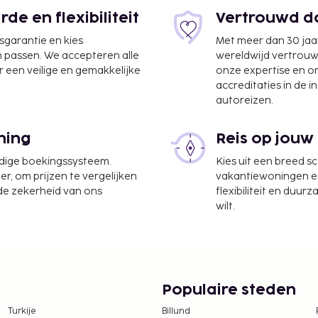
e en flexibiliteit
Vertrouwd do
jsgarantie en kies
Met meer dan 30 jaa
n passen. We accepteren alle
wereldwijd vertrou
 een veilige en gemakkelijke
onze expertise en 
accreditaties in de i
autoreizen.
ning
Reis op jouw
udige boekingssysteem.
Kies uit een breed s
er, om prijzen te vergelijken
vakantiewoningen en 
 de zekerheid van ons
flexibiliteit en duur
wilt.
Populaire steden
Turkije
Billund