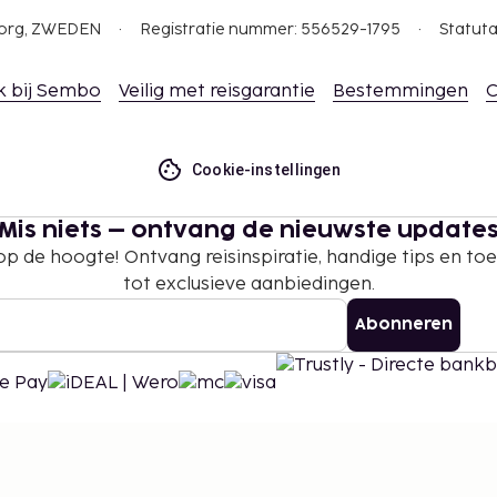
gborg, ZWEDEN
Registratie nummer: 556529-1795
Statuta
k bij Sembo
Veilig met reisgarantie
Bestemmingen
C
Cookie-instellingen
Mis niets – ontvang de nieuwste update
 op de hoogte! Ontvang reisinspiratie, handige tips en t
tot exclusieve aanbiedingen.
Abonneren
©
2026
Stena Line Travel Group AB