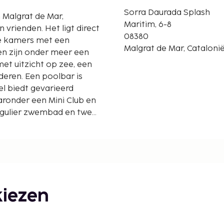
Sorra Daurada Splash
 Malgrat de Mar,
Maritim, 6-8
 vrienden. Het ligt direct
08380
de kamers met een
Malgrat de Mar, Catalonië
en zijn onder meer een
et uitzicht op zee, een
eren. Een poolbar is
el biedt gevarieerd
ronder een Mini Club en
regulier zwembad en twee
aaltijden, drankjes van
0 uur tot 23:30 uur en er
onder de 18 jaar.
iezen