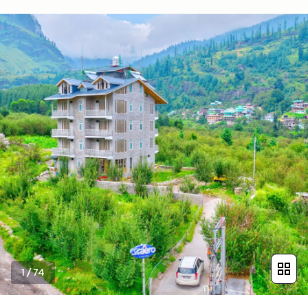
1
/
74