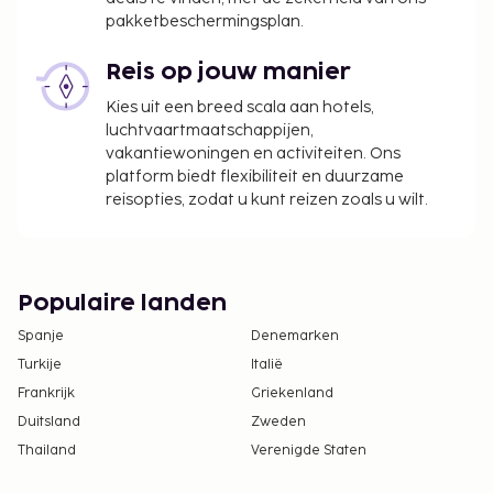
Toeslag voor extra bed: INR 1000.0 per dag
pakketbeschermingsplan.
Verwarmingstoeslag: INR 500 per nacht
Brandhouttoeslag: INR 1500 per nacht
Reis op jouw manier
De accommodatie berekent een toeslag van 2
Kies uit een breed scala aan hotels,
procent op betalingen met een creditcard
luchtvaartmaatschappijen,
vakantiewoningen en activiteiten. Ons
Deze lijst is mogelijk niet volledig. Toeslagen en
platform biedt flexibiliteit en duurzame
borgsommen zijn mogelijk excl. btw en kunnen
reisopties, zodat u kunt reizen zoals u wilt.
wijzigen.
Aangrenzende kamers kunnen aangevraagd
worden, afhankelijk van beschikbaarheid.
Populaire landen
Informeer rechtstreeks bij de accommodatie
via de contactgegevens in de
Spanje
Denemarken
boekingsbevestiging.
Turkije
Italië
Frankrijk
Griekenland
Duitsland
Zweden
Thailand
Verenigde Staten