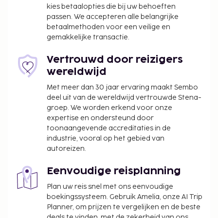
kies betaalopties die bij uw behoeften
Andere kenmerken van dit hotel zijn een televisie in
passen. We accepteren alle belangrijke
de gemeenschappelijke ruimte en een
betaalmethoden voor een veilige en
receptieruimte. Geniet van een maaltijd in het
gemakkelijke transactie.
restaurant of blijf op je kamer en profiteer in dit
hotel van de roomservice (beperkte tijden).
Vertrouwd door reizigers
De volgende kosten dienen bij de accommodatie te
wereldwijd
worden betaald. De kosten kunnen inclusief
Met meer dan 30 jaar ervaring maakt Sembo
toepasselijke belastingen zijn:
deel uit van de wereldwijd vertrouwde Stena-
groep. We worden erkend voor onze
Toeslag voor Oudejaarsavond-galadiner (31
expertise en ondersteund door
december) per volwassene: INR 1500
toonaangevende accreditaties in de
Kindertarief voor Oudejaarsavond-galadiner (31
industrie, vooral op het gebied van
december): INR 1200 (voor kinderen van 5 tot 12
autoreizen.
jaar oud)
Je dient de borgsom binnen 24 uur na het
Eenvoudige reisplanning
boeken te betalen via bankoverschrijving.
Plan uw reis snel met ons eenvoudige
boekingssysteem. Gebruik Amelia, onze AI Trip
We hebben alle kosten vermeld die de
Planner, om prijzen te vergelijken en de beste
accommodatie aan ons heeft doorgegeven.
deals te vinden, met de zekerheid van ons