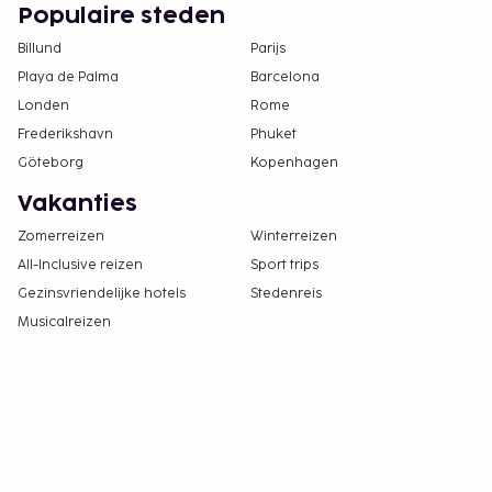
Populaire steden
Billund
Parijs
Playa de Palma
Barcelona
Londen
Rome
Frederikshavn
Phuket
Göteborg
Kopenhagen
Vakanties
Zomerreizen
Winterreizen
All-Inclusive reizen
Sport trips
Gezinsvriendelijke hotels
Stedenreis
Musicalreizen