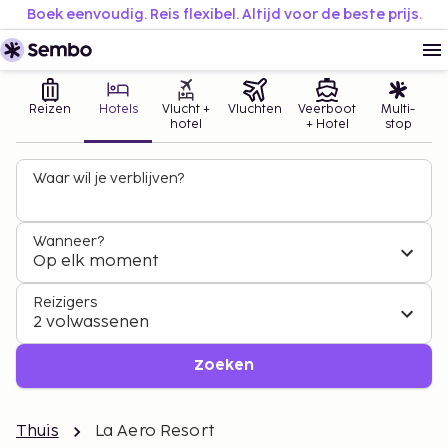
Boek eenvoudig. Reis flexibel. Altijd voor de beste prijs.
Reizen
Hotels
Vlucht +
Vluchten
Veerboot
Multi-
hotel
+ Hotel
stop
Waar wil je verblijven?
Wanneer?
Op elk moment
Reizigers
2 volwassenen
Zoeken
Thuis
La Aero Resort