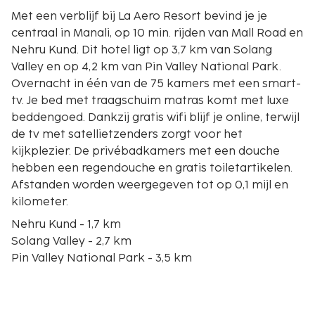
Met een verblijf bij La Aero Resort bevind je je
centraal in Manali, op 10 min. rijden van Mall Road en
Nehru Kund. Dit hotel ligt op 3,7 km van Solang
Valley en op 4,2 km van Pin Valley National Park.
Overnacht in één van de 75 kamers met een smart-
tv. Je bed met traagschuim matras komt met luxe
beddengoed. Dankzij gratis wifi blijf je online, terwijl
de tv met satellietzenders zorgt voor het
kijkplezier. De privébadkamers met een douche
hebben een regendouche en gratis toiletartikelen.
Afstanden worden weergegeven tot op 0,1 mijl en
kilometer.
Nehru Kund - 1,7 km
Solang Valley - 2,7 km
Pin Valley National Park - 3,5 km
Hanogi Mata Temple - 3,5 km
Uitkijkpunt Jogani-waterval - 4 km
Beas Kund - 4,6 km