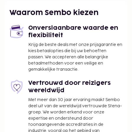
Ter plaatse heb je gratis parkeerplaatsen.
Waarom Sembo kiezen
Toeslag voor vroeg inchecken: INR 300 (onder
voorbehoud van beschikbaarheid)
Onverslaanbare waarde en
Laat uitchecken is tegen een toeslag mogelijk
flexibiliteit
(onder voorbehoud van beschikbaarheid)
Krijg de beste deals met onze prijsgarantie en
Deze lijst is mogelijk niet volledig. Toeslagen en
kies betaalopties die bij uw behoeften
borgsommen zijn mogelijk excl. btw en kunnen
passen. We accepteren alle belangrijke
wijzigen.
betaalmethoden voor een veilige en
gemakkelijke transactie.
In deze accommodatie zijn huisdieren en
assistentiedieren niet toegestaan.
Vertrouwd door reizigers
wereldwijd
Met meer dan 30 jaar ervaring maakt Sembo
deel uit van de wereldwijd vertrouwde Stena-
groep. We worden erkend voor onze
expertise en ondersteund door
toonaangevende accreditaties in de
industrie, vooral op het gebied van