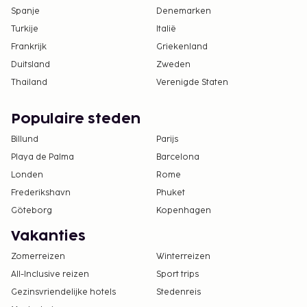
Spanje
Denemarken
Turkije
Italië
Frankrijk
Griekenland
Duitsland
Zweden
Thailand
Verenigde Staten
Populaire steden
Billund
Parijs
Playa de Palma
Barcelona
Londen
Rome
Frederikshavn
Phuket
Göteborg
Kopenhagen
Vakanties
Zomerreizen
Winterreizen
All-Inclusive reizen
Sport trips
Gezinsvriendelijke hotels
Stedenreis