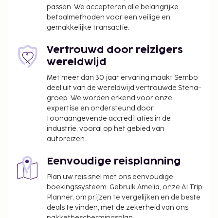
gemeenschappelijke ruimte. Geniet van een
passen. We accepteren alle belangrijke
maaltijd in het restaurant of blijf op je kamer en
betaalmethoden voor een veilige en
gemakkelijke transactie.
profiteer in dit hotel van de roomservice. Bestel je
favoriete drankje in een bar/lounge. Dagelijks kun je
Vertrouwd door reizigers
genieten van een gratis ontbijtbuffet. Hotelstars
wereldwijd
Union kent een officiële sterrenclassificatie toe aan
accommodaties in Zweden. Deze accommodatie is
Met meer dan 30 jaar ervaring maakt Sembo
beoordeeld met 3 sterren superieur en krijgt op
deel uit van de wereldwijd vertrouwde Stena-
groep. We worden erkend voor onze
deze pagina: 3,5.
expertise en ondersteund door
Toeslag voor huisdieren: SEK 250 per
toonaangevende accreditaties in de
accommodatie, per verblijf
industrie, vooral op het gebied van
Assistentiedieren zijn vrijgesteld van toeslagen
autoreizen.
Vroeg inchecken is tegen een toeslag mogelijk
(onder voorbehoud van beschikbaarheid)
Eenvoudige reisplanning
Laat uitchecken is tegen een toeslag mogelijk
Plan uw reis snel met ons eenvoudige
(onder voorbehoud van beschikbaarheid)
boekingssysteem. Gebruik Amelia, onze AI Trip
Een schoonmaakservice is beschikbaar tegen
Planner, om prijzen te vergelijken en de beste
betaling
deals te vinden, met de zekerheid van ons
Toeslag voor babybed: SEK 300.0 per nacht
pakketbeschermingsplan.