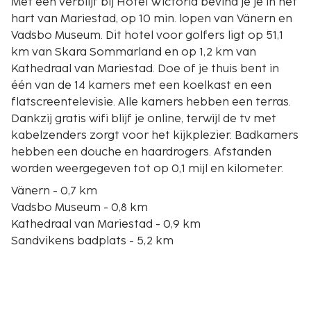
Met een verblijf bij Hotel Wictoria bevind je je in het
hart van Mariestad, op 10 min. lopen van Vänern en
Vadsbo Museum. Dit hotel voor golfers ligt op 51,1
km van Skara Sommarland en op 1,2 km van
Kathedraal van Mariestad. Doe of je thuis bent in
één van de 14 kamers met een koelkast en een
flatscreentelevisie. Alle kamers hebben een terras.
Dankzij gratis wifi blijf je online, terwijl de tv met
kabelzenders zorgt voor het kijkplezier. Badkamers
hebben een douche en haardrogers. Afstanden
worden weergegeven tot op 0,1 mijl en kilometer.
Vänern - 0,7 km
Vadsbo Museum - 0,8 km
Kathedraal van Mariestad - 0,9 km
Sandvikens badplats - 5,2 km
Sjötorp-sluizen - 20 km
Götakanaal - 20,1 km
Loppis Tidan - 20,2 km
Toreboda-golfclub - 26,3 km