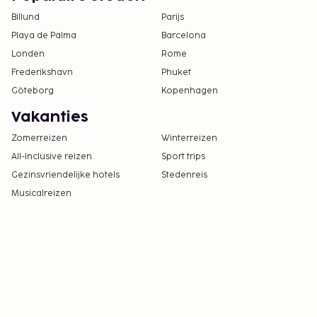
uitchecken zijn mogelijk.
Billund
Parijs
Playa de Palma
Barcelona
Londen
Rome
Frederikshavn
Phuket
Göteborg
Kopenhagen
Vakanties
Zomerreizen
Winterreizen
All-Inclusive reizen
Sport trips
Gezinsvriendelijke hotels
Stedenreis
Musicalreizen