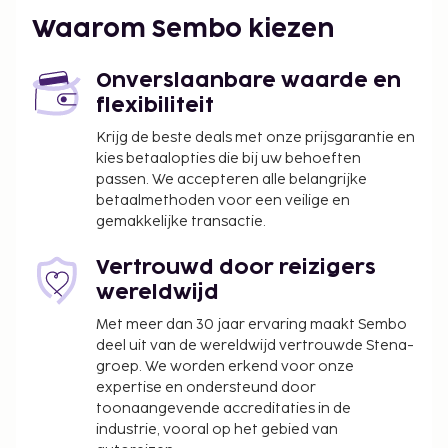
Maputo Intl.) - 23,1 km
Waarom Sembo kiezen
Ter plaatse heb je gratis parkeerplaatsen. Dagelijks
kun je tegen betaling genieten van een lekker
Onverslaanbare waarde en
Engels ontbijt, dat geserveerd wordt van 07.30 uur
flexibiliteit
tot 09.30 uur.
Toeslag voor het Engels ontbijt: ca. USD 300 per
Krijg de beste deals met onze prijsgarantie en
kies betaalopties die bij uw behoeften
persoon
passen. We accepteren alle belangrijke
Deze lijst is mogelijk niet volledig. Toeslagen en
betaalmethoden voor een veilige en
gemakkelijke transactie.
borgsommen zijn mogelijk excl. btw en kunnen
wijzigen.
Vertrouwd door reizigers
In deze accommodatie zijn huisdieren en
wereldwijd
assistentiedieren niet toegestaan.
Met meer dan 30 jaar ervaring maakt Sembo
deel uit van de wereldwijd vertrouwde Stena-
groep. We worden erkend voor onze
expertise en ondersteund door
toonaangevende accreditaties in de
industrie, vooral op het gebied van