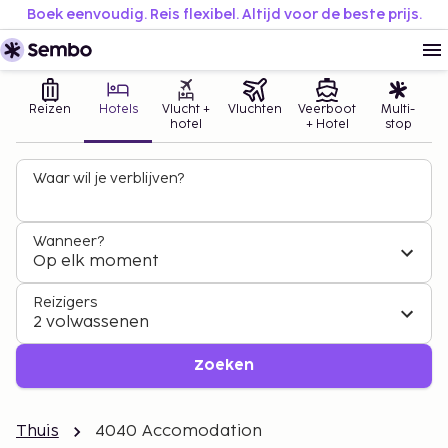
Boek eenvoudig. Reis flexibel. Altijd voor de beste prijs.
Reizen
Hotels
Vlucht +
Vluchten
Veerboot
Multi-
hotel
+ Hotel
stop
Waar wil je verblijven?
Wanneer?
Op elk moment
Reizigers
2 volwassenen
Zoeken
Thuis
4040 Accomodation