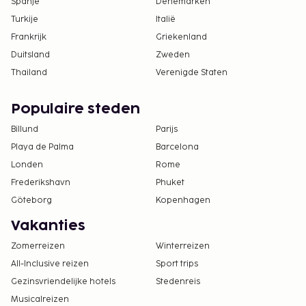
Spanje
Denemarken
Turkije
Italië
Frankrijk
Griekenland
Duitsland
Zweden
Thailand
Verenigde Staten
Populaire steden
Billund
Parijs
Playa de Palma
Barcelona
Londen
Rome
Frederikshavn
Phuket
Göteborg
Kopenhagen
Vakanties
Zomerreizen
Winterreizen
All-Inclusive reizen
Sport trips
Gezinsvriendelijke hotels
Stedenreis
Musicalreizen