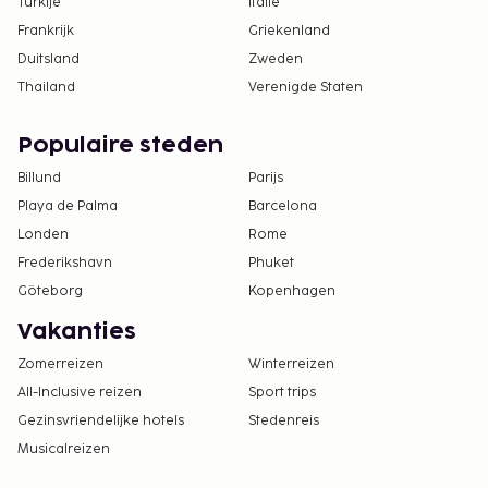
Turkije
Italië
Frankrijk
Griekenland
Duitsland
Zweden
Thailand
Verenigde Staten
Populaire steden
Billund
Parijs
Playa de Palma
Barcelona
Londen
Rome
Frederikshavn
Phuket
Göteborg
Kopenhagen
Vakanties
Zomerreizen
Winterreizen
All-Inclusive reizen
Sport trips
Gezinsvriendelijke hotels
Stedenreis
Musicalreizen