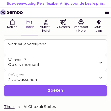
Boek eenvoudig. Reis flexibel. Altijd voor de beste prijs.
Reizen
Hotels
Vlucht +
Vluchten
Veerboot
Multi-
hotel
+ Hotel
stop
Waar wil je verblijven?
Wanneer?
Op elk moment
Reizigers
2 volwassenen
Zoeken
Thuis
Al Ghazali Suites