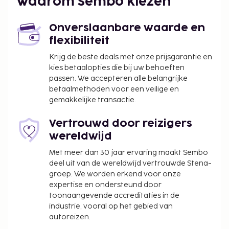
Waarom Sembo kiezen
Medina (MED-Prince Mohammad Bin Abdulaziz) -
12,1 km
Onverslaanbare waarde en
Jeddah (JED-Internationale luchthaven King
flexibiliteit
Abdulaziz) - 399,9 km
Krijg de beste deals met onze prijsgarantie en
Enkele van de voorzieningen zijn gratis
kies betaalopties die bij uw behoeften
kabelinternet, een 24-uurs receptie en een wasserij.
passen. We accepteren alle belangrijke
Ter plaatse heb je een gratis valetparkeerservice.
betaalmethoden voor een veilige en
Dit aparthotel biedt aparte rookruimtes.
gemakkelijke transactie.
Echtparen die een kamer willen delen, dienen te
bewijzen dat zij gehuwd zijn.
Vertrouwd door reizigers
wereldwijd
Met meer dan 30 jaar ervaring maakt Sembo
deel uit van de wereldwijd vertrouwde Stena-
groep. We worden erkend voor onze
expertise en ondersteund door
toonaangevende accreditaties in de
industrie, vooral op het gebied van
autoreizen.