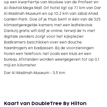
op een kwartiertje van Moskee van de Profeet en
Al-Rashid Mega Mall. Dit hotel ligt op 7,1 km van Dar
Al Madinah Museum en op 10,2 km van Jabal Ahad
Garden Park. Doe of je thuis bent in één van de 325
klimaatgeregelde kamers met een ledtelevisie.
Dankzij gratis wifi blijf je online, terwijl de tv met
digitale zenders zorgt voor het kijkplezier.
Badkamers beschikken over een douche,
haardrogers en badjassen. Bij de voorzieningen
horen een telefoon, net zoals een kluis en een
bureau. Afstanden worden weergegeven tot op 0,1
mijl en kilometer.
Dar Al Madinah Museum - 3,5 km
Al-Rashid Mega Mall - 7,7 km
Jabal Ahad Garden Park - 10,2 km
Ghars Bron - 11,2 km
Quba-moskee - 11,9 km
Slagveld van Uhud - 12,1 km
Kaart van DoubleTree By Hilton