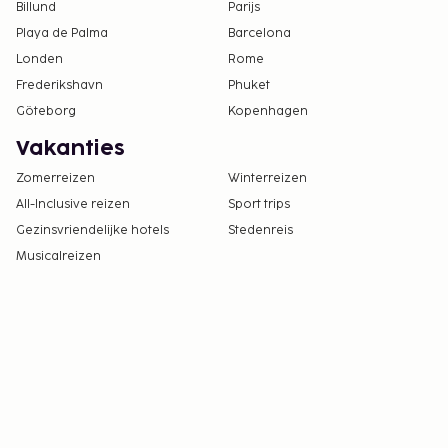
Billund
Parijs
Playa de Palma
Barcelona
Londen
Rome
Frederikshavn
Phuket
Göteborg
Kopenhagen
Vakanties
Zomerreizen
Winterreizen
All-Inclusive reizen
Sport trips
Gezinsvriendelijke hotels
Stedenreis
Musicalreizen