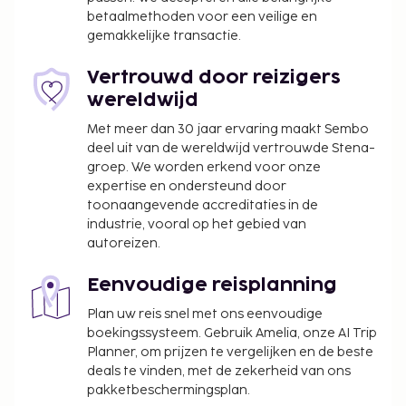
parkeerplaatsen. Profiteer van een 24-uurs
betaalmethoden voor een veilige en
fitnesscentrum of maak gebruik van gratis wifi of
gemakkelijke transactie.
conciërgeservices. Bestel iets lekkers in een van de
3 restaurants van dit hotel of blijf gewoon in je
Vertrouwd door reizigers
kamer en profiteer van de 24-uurs roomservice. Op
wereldwijd
werkdagen wordt er tegen betaling een
Met meer dan 30 jaar ervaring maakt Sembo
ontbijtbuffet geserveerd van 06.30 uur tot 10.30 uur
deel uit van de wereldwijd vertrouwde Stena-
en in het weekend is dit beschikbaar van 06.30 uur
groep. We worden erkend voor onze
tot 11.00 uur.
expertise en ondersteund door
Toeslag voor het ontbijtbuffet: ca. SAR 86.25
toonaangevende accreditaties in de
voor volwassenen en ca. SAR 46 voor kinderen
industrie, vooral op het gebied van
Toeslag voor extra bed: SAR 100.0 per nacht
autoreizen.
Deze lijst is mogelijk niet volledig. Toeslagen en
Eenvoudige reisplanning
borgsommen zijn mogelijk excl. btw en kunnen
Plan uw reis snel met ons eenvoudige
wijzigen.
boekingssysteem. Gebruik Amelia, onze AI Trip
Echtparen die een kamer willen delen, dienen te
Planner, om prijzen te vergelijken en de beste
bewijzen dat zij gehuwd zijn.
deals te vinden, met de zekerheid van ons
pakketbeschermingsplan.
Aangrenzende kamers kunnen aangevraagd