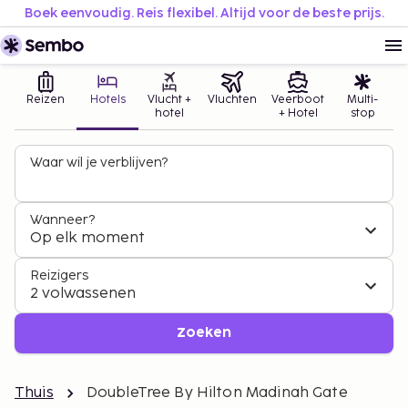
Boek eenvoudig. Reis flexibel. Altijd voor de beste prijs.
Reizen
Hotels
Vlucht +
Vluchten
Veerboot
Multi-
hotel
+ Hotel
stop
Waar wil je verblijven?
Wanneer?
Op elk moment
Reizigers
2 volwassenen
Zoeken
Thuis
DoubleTree By Hilton Madinah Gate