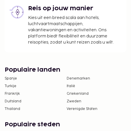
worden, afhankelijk van beschikbaarheid.
Reis op jouw manier
Informeer rechtstreeks bij de accommodatie
via de contactgegevens in de
Kies uit een breed scala aan hotels,
boekingsbevestiging.
luchtvaartmaatschappijen,
vakantiewoningen en activiteiten. Ons
In deze accommodatie zijn huisdieren en
platform biedt flexibiliteit en duurzame
assistentiedieren niet toegestaan.
reisopties, zodat u kunt reizen zoals u wilt.
Populaire landen
Spanje
Denemarken
Turkije
Italië
Frankrijk
Griekenland
Duitsland
Zweden
Thailand
Verenigde Staten
Populaire steden