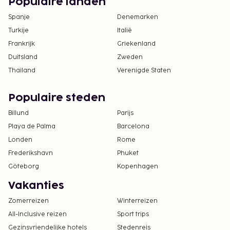
Populaire landen
Spanje
Denemarken
Turkije
Italië
Frankrijk
Griekenland
Duitsland
Zweden
Thailand
Verenigde Staten
Populaire steden
Billund
Parijs
Playa de Palma
Barcelona
Londen
Rome
Frederikshavn
Phuket
Göteborg
Kopenhagen
Vakanties
Zomerreizen
Winterreizen
All-Inclusive reizen
Sport trips
Gezinsvriendelijke hotels
Stedenreis