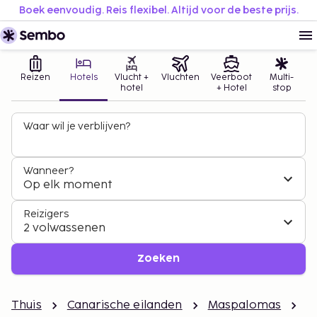
Boek eenvoudig. Reis flexibel. Altijd voor de beste prijs.
Reizen
Hotels
Vlucht +
Vluchten
Veerboot
Multi-
hotel
+ Hotel
stop
Waar wil je verblijven?
Wanneer?
Op elk moment
Reizigers
2 volwassenen
Zoeken
Thuis
Canarische eilanden
Maspalomas