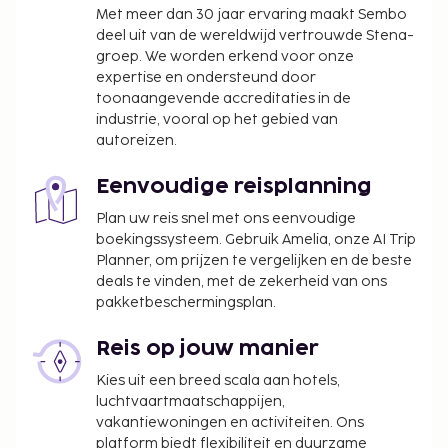
profiteer in dit pension van de roomservice
Met meer dan 30 jaar ervaring maakt Sembo
(beperkte tijden). Dagelijks kun je tegen betaling
deel uit van de wereldwijd vertrouwde Stena-
genieten van een lekker uitgebreid ontbijt, dat
groep. We worden erkend voor onze
geserveerd wordt van 07.00 uur tot 10.00
expertise en ondersteund door
uur. LOCALIZE De accommodatieklasse die wordt
toonaangevende accreditaties in de
industrie, vooral op het gebied van
toegekend door ons classificatiesysteem is
autoreizen.
gebaseerd op accommodatietype, voorzieningen
en services.
Eenvoudige reisplanning
Toeslag voor het uitgebreid ontbijt: ca. CNY 39
per persoon
Plan uw reis snel met ons eenvoudige
boekingssysteem. Gebruik Amelia, onze AI Trip
Deze lijst is mogelijk niet volledig. Toeslagen en
Planner, om prijzen te vergelijken en de beste
borgsommen zijn mogelijk excl. btw en kunnen
deals te vinden, met de zekerheid van ons
pakketbeschermingsplan.
wijzigen.
Eén kind t/m 17 jaar oud verblijft gratis wanneer
Reis op jouw manier
hij/zij in dezelfde kamer als de ouders of voogd
Kies uit een breed scala aan hotels,
slaapt en het aanwezige beddengoed gebruikt.
luchtvaartmaatschappijen,
In deze accommodatie zijn huisdieren en
vakantiewoningen en activiteiten. Ons
assistentiedieren niet toegestaan.
platform biedt flexibiliteit en duurzame