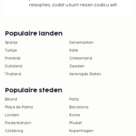
reisopties, zodat u kunt reizen zoals u wilt.
Populaire landen
Spanje
Denemarken
Turkije
Italië
Frankrijk
Griekenland
Duitsland
Zweden
Thailand
Verenigde Staten
Populaire steden
Billund
Parijs
Playa de Palma
Barcelona
Londen
Rome
Frederikshavn
Phuket
Göteborg
Kopenhagen