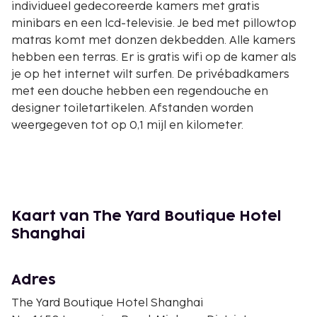
individueel gedecoreerde kamers met gratis
minibars en een lcd-televisie. Je bed met pillowtop
matras komt met donzen dekbedden. Alle kamers
hebben een terras. Er is gratis wifi op de kamer als
je op het internet wilt surfen. De privébadkamers
met een douche hebben een regendouche en
designer toiletartikelen. Afstanden worden
weergegeven tot op 0,1 mijl en kilometer.
Caohejing Hi-Tech Park - 3,7 km
Qibao Old Street - 4,3 km
Jinjiang Action Park - 5,2 km
Dierentuin van Shanghai - 6,1 km
Hongqiao Int'l Pearl City - 6,2 km
Kaart van The Yard Boutique Hotel
Laowaistraat 101 - 6,4 km
Shanghai
Shanghai Botanical Garden - 8,5 km
Intex Shanghai - 8,5 km
Adres
Winkeldistrict Xujiahui - 8,6 km
Xianxia Road - 9 km
The Yard Boutique Hotel Shanghai