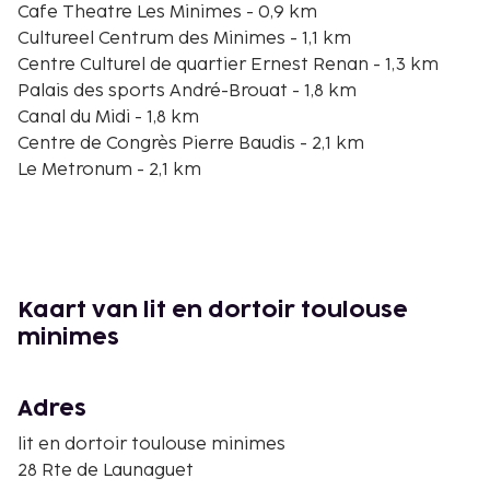
Cafe Theatre Les Minimes - 0,9 km
Cultureel Centrum des Minimes - 1,1 km
Centre Culturel de quartier Ernest Renan - 1,3 km
Palais des sports André-Brouat - 1,8 km
Canal du Midi - 1,8 km
Centre de Congrès Pierre Baudis - 2,1 km
Le Metronum - 2,1 km
Le Fil a Plomb - 2,2 km
Japanese Garden Toulouse - 2,3 km
Toulouse Business School - 2,4 km
Musée Saint-Raymond - 2,5 km
Rue d'Alsace-Lorraine - 2,5 km
Kaart van lit en dortoir toulouse
Basilique Saint-Sernin de Toulouse - 2,5 km
minimes
Garonne - 2,7 km
Université Toulouse I - 2,7 km
Adres
De dichtsbijzijnde luchthaven is Luchthaven Blagnac
(TLS) - 8 km
lit en dortoir toulouse minimes
28 Rte de Launaguet
De volgende kosten dienen bij de accommodatie te