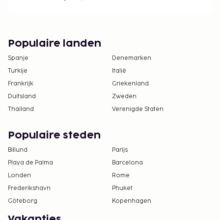
Populaire landen
Spanje
Denemarken
Turkije
Italië
Frankrijk
Griekenland
Duitsland
Zweden
Thailand
Verenigde Staten
Populaire steden
Billund
Parijs
Playa de Palma
Barcelona
Londen
Rome
Frederikshavn
Phuket
Göteborg
Kopenhagen
Vakanties