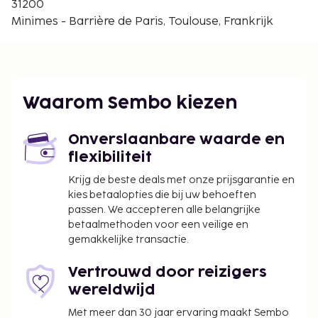
31200
worden betaald. De kosten kunnen inclusief
Minimes - Barrière de Paris, Toulouse, Frankrijk
toepasselijke belastingen zijn:
De stad heft de volgende belasting: EUR 1.15 per
persoon, per nacht. Deze belasting is niet van
toepassing op kinderen die jonger zijn dan 18
jaar.
Waarom Sembo kiezen
We hebben alle kosten vermeld die de
Onverslaanbare waarde en
accommodatie aan ons heeft doorgegeven.
flexibiliteit
Wegens de nationale wetgeving mogen
Krijg de beste deals met onze prijsgarantie en
contante betalingen bij deze accommodatie
kies betaalopties die bij uw behoeften
het bedrag van EUR 1000 niet overschrijden.
passen. We accepteren alle belangrijke
Neem voor meer informatie contact op met de
betaalmethoden voor een veilige en
accommodatie via de gegevens in de
gemakkelijke transactie.
boekingsbevestiging.
Vertrouwd door reizigers
wereldwijd
Met meer dan 30 jaar ervaring maakt Sembo