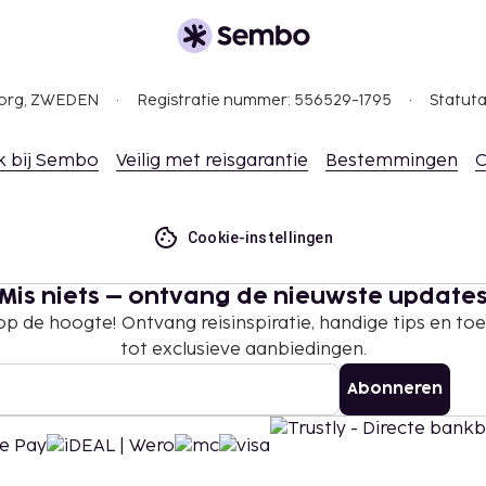
0 voor volwassenen en ca.
 nacht (onbeperkt in- en
gborg, ZWEDEN
Registratie nummer: 556529-1795
Statuta
k (onder voorbehoud van
k bij Sembo
Veilig met reisgarantie
Bestemmingen
C
 borgsommen zijn mogelijk
Cookie-instellingen
ehandelingen en
Mis niets – ontvang de nieuwste update
 je aankomt maken als je
 op de hoogte! Ontvang reisinspiratie, handige tips en t
s in de
tot exclusieve aanbiedingen.
Abonneren