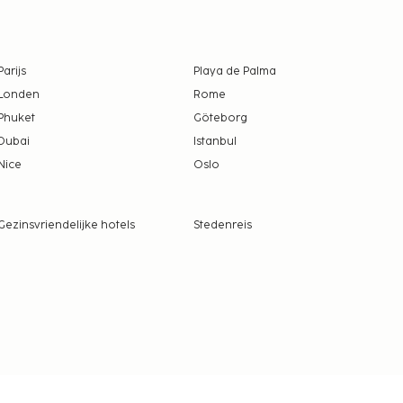
Parijs
Playa de Palma
Londen
Rome
Phuket
Göteborg
Dubai
Istanbul
Nice
Oslo
Gezinsvriendelijke hotels
Stedenreis