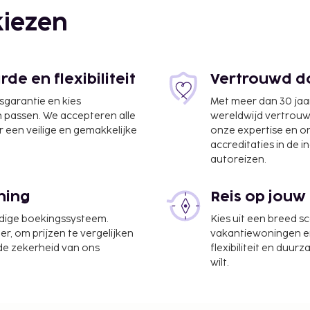
iezen
e en flexibiliteit
Vertrouwd do
jsgarantie en kies
Met meer dan 30 jaa
n passen. We accepteren alle
wereldwijd vertrou
 een veilige en gemakkelijke
onze expertise en 
accreditaties in de i
autoreizen.
ning
Reis op jouw
en San Diego) - 11,2 km
udige boekingssysteem.
Kies uit een breed s
er, om prijzen te vergelijken
vakantiewoningen en 
 de zekerheid van ons
flexibiliteit en duur
L. Rodriguez Intl.) - 46,8
wilt.
,4 km
nesscentrum, een snelle