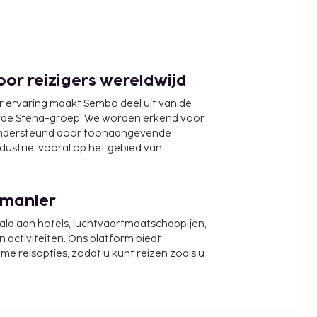
or reizigers wereldwijd
r ervaring maakt Sembo deel uit van de
wde Stena-groep. We worden erkend voor
ondersteund door toonaangevende
ndustrie, vooral op het gebied van
 manier
cala aan hotels, luchtvaartmaatschappijen,
activiteiten. Ons platform biedt
zame reisopties, zodat u kunt reizen zoals u