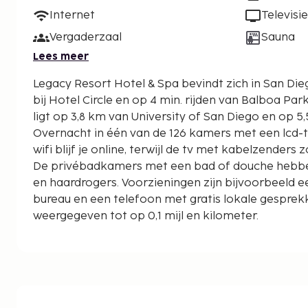
Internet
Televisie
Vergaderzaal
Sauna
Lees meer
Legacy Resort Hotel & Spa bevindt zich in San Diego
bij Hotel Circle en op 4 min. rijden van Balboa Park. Dit hotel met een s
ligt op 3,8 km van University of San Diego en op 5
Overnacht in één van de 126 kamers met een lcd-tel
wifi blijf je online, terwijl de tv met kabelzenders z
De privébadkamers met een bad of douche hebben 
en haardrogers. Voorzieningen zijn bijvoorbeeld ee
bureau en een telefoon met gratis lokale gespre
weergegeven tot op 0,1 mijl en kilometer.
Hotel Circle - 0,1 km
Fashion Valley Mall - 1,6 km
Mission Valley Mall - 3,1 km
University of San Diego - 4 km
Mission Bay - 4,4 km