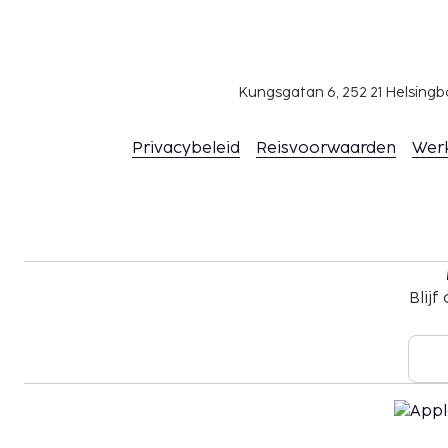
doorgegeven.
Toeslag voor het uitgebreid ontbijt: ca. USD 3
USD 20 voor kinderen
Toeslag voor onoverdekt parkeren: USD 38 per
Kungsgatan 6, 252 21 Helsin
uitrijden)
Laat uitchecken is tegen een toeslag mogelij
Privacybeleid
Reisvoorwaarden
Wer
beschikbaarheid)
Deze lijst is mogelijk niet volledig. Toeslagen en
excl. btw en kunnen wijzigen.
Je dient vooraf te reserveren voor massageb
spabehandelingen. Reserveringen kun je voor
Blijf
contact opneemt met dit hotel via de gegeven
boekingsbevestiging.
Contactloos uitchecken is mogelijk.