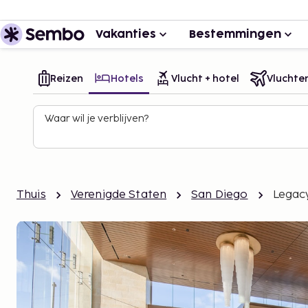
Vakanties
Bestemmingen
Reizen
Hotels
Vlucht + hotel
Vluchte
Waar wil je verblijven?
Thuis
Verenigde Staten
San Diego
Legac