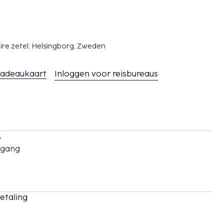
ire zetel: Helsingborg, Zweden
adeaukaart
Inloggen voor reisbureaus
s
oegang