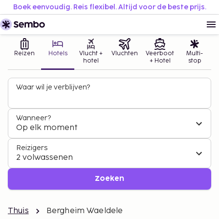
Boek eenvoudig. Reis flexibel. Altijd voor de beste prijs.
Reizen
Hotels
Vlucht +
Vluchten
Veerboot
Multi-
hotel
+ Hotel
stop
Waar wil je verblijven?
Wanneer?
Op elk moment
Reizigers
2 volwassenen
Zoeken
Thuis
Bergheim Waeldele