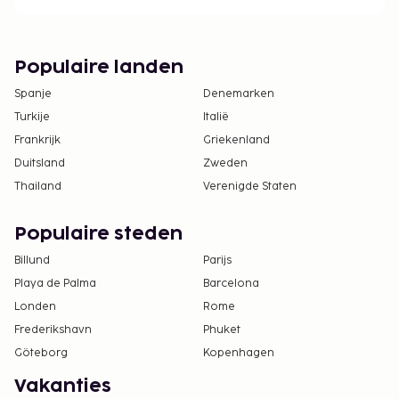
Populaire landen
Spanje
Denemarken
Turkije
Italië
Frankrijk
Griekenland
Duitsland
Zweden
Thailand
Verenigde Staten
Populaire steden
Billund
Parijs
Playa de Palma
Barcelona
Londen
Rome
Frederikshavn
Phuket
Göteborg
Kopenhagen
Vakanties