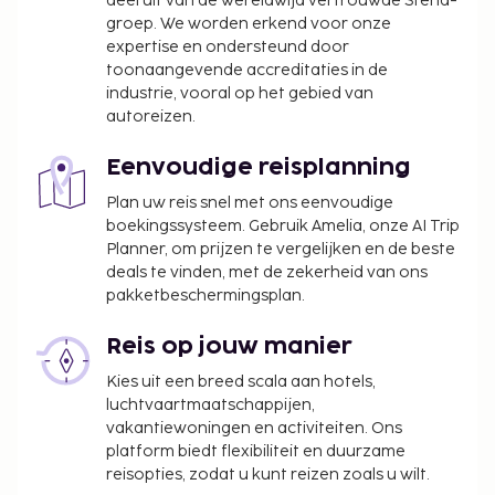
deel uit van de wereldwijd vertrouwde Stena-
groep. We worden erkend voor onze
van toepassing op kinderen die jonger zijn dan
expertise en ondersteund door
14 jaar.
toonaangevende accreditaties in de
industrie, vooral op het gebied van
We hebben alle kosten vermeld die de
autoreizen.
accommodatie aan ons heeft doorgegeven.
Eenvoudige reisplanning
Plan uw reis snel met ons eenvoudige
boekingssysteem. Gebruik Amelia, onze AI Trip
Planner, om prijzen te vergelijken en de beste
deals te vinden, met de zekerheid van ons
pakketbeschermingsplan.
Reis op jouw manier
Kies uit een breed scala aan hotels,
luchtvaartmaatschappijen,
vakantiewoningen en activiteiten. Ons
platform biedt flexibiliteit en duurzame
reisopties, zodat u kunt reizen zoals u wilt.