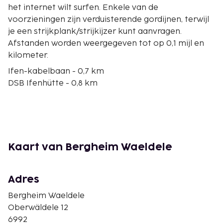
het internet wilt surfen. Enkele van de
voorzieningen zijn verduisterende gordijnen, terwijl
je een strijkplank/strijkijzer kunt aanvragen.
Afstanden worden weergegeven tot op 0,1 mijl en
kilometer.
Ifen-kabelbaan - 0,7 km
DSB Ifenhütte - 0,8 km
Sessel Heuberg-skilift - 2,6 km
Naturbrücke - 2,9 km
Parsenn Kombi-skilift - 3,1 km
Kombibahn Parsenn - 3,1 km
Ideal-skilift - 3,6 km
Kaart van Bergheim Waeldele
Kanzelwand-skilift - 3,8 km
Kanzelwandbahn - 3,8 km
Walsermuseum Riezlern - 4 km
Adres
Maria Opferung-kerk - 4 km
Bergheim Waeldele
Zaferna-skilift - 4,6 km
Oberwäldele 12
Sessellift Zaferna - 4,6 km
6992