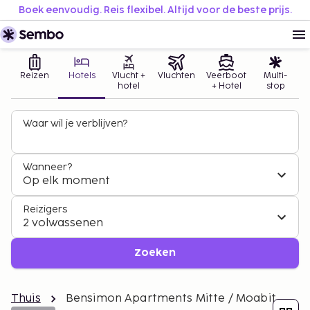
Boek eenvoudig. Reis flexibel. Altijd voor de beste prijs.
Reizen
Hotels
Vlucht +
Vluchten
Veerboot
Multi-
hotel
+ Hotel
stop
Waar wil je verblijven?
Wanneer?
Op elk moment
Reizigers
2 volwassenen
Zoeken
Thuis
Bensimon Apartments Mitte / Moabit