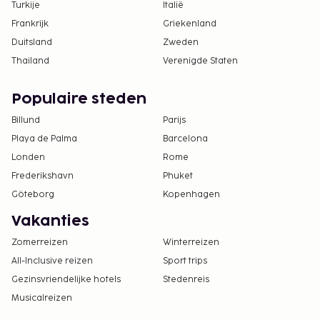
Turkije
Italië
Frankrijk
Griekenland
Duitsland
Zweden
Thailand
Verenigde Staten
Populaire steden
Billund
Parijs
Playa de Palma
Barcelona
Londen
Rome
Frederikshavn
Phuket
Göteborg
Kopenhagen
Vakanties
Zomerreizen
Winterreizen
All-Inclusive reizen
Sport trips
Gezinsvriendelijke hotels
Stedenreis
Musicalreizen