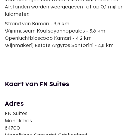
Afstanden worden weergegeven tot op 0,1 mijl en
kilometer.
Strand van Kamari - 3,5 km
Wijnmuseum Koutsoyannopoulos - 3,6 km
Openluchtbioscoop Kamari - 4,2 km
Wijnmakerij Estate Argyros Santorini - 4,8 km
Art Space Santorini - 4,9 km
Caldera van Santorini - 5,2 km
Klooster van Agios Nikolaos - 6 km
Santo Wines - 6,1 km
Museum of prehistorisch Thira - 6,1 km
Kaart van FN Suites
Panagia Episkopi (Mesa Gonia) - 6,2 km
Oude Haven - 6,2 km
Folkloremuseum van Santorini - 6,2 km
Adres
Metropolitaanse Orthodoxe Kathedraal - 6,3 km
FN Suites
Plateia Theotokopoulou - 6,6 km
Monolithos
Archeologisch Museum - 6,7 km
84700
De dichtsbijzijnde luchthaven is Thira (JTR-Nationale