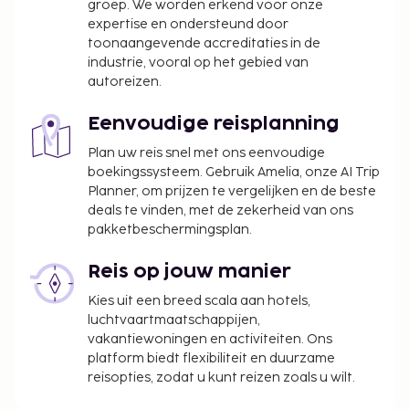
groep. We worden erkend voor onze
De stad heft de volgende belasting: van 1 april
expertise en ondersteund door
tot 31 oktober betaal je EUR 2.00 per
toonaangevende accreditaties in de
accommodatie, per nacht.
industrie, vooral op het gebied van
autoreizen.
We hebben alle kosten vermeld die de
accommodatie aan ons heeft doorgegeven.
Eenvoudige reisplanning
Wegens de nationale wetgeving mogen
Plan uw reis snel met ons eenvoudige
contante betalingen bij deze accommodatie
boekingssysteem. Gebruik Amelia, onze AI Trip
het bedrag van EUR 500 niet overschrijden.
Planner, om prijzen te vergelijken en de beste
Neem voor meer informatie contact op met de
deals te vinden, met de zekerheid van ons
accommodatie via de gegevens in de
pakketbeschermingsplan.
boekingsbevestiging.
Reis op jouw manier
Kies uit een breed scala aan hotels,
luchtvaartmaatschappijen,
vakantiewoningen en activiteiten. Ons
platform biedt flexibiliteit en duurzame
reisopties, zodat u kunt reizen zoals u wilt.