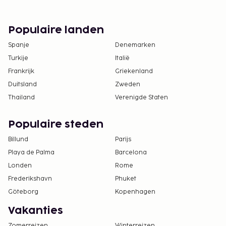
Populaire landen
Spanje
Denemarken
Turkije
Italië
Frankrijk
Griekenland
Duitsland
Zweden
Thailand
Verenigde Staten
Populaire steden
Billund
Parijs
Playa de Palma
Barcelona
Londen
Rome
Frederikshavn
Phuket
Göteborg
Kopenhagen
Vakanties
Zomerreizen
Winterreizen