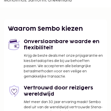
Monolithos, Santorini, Griekenland
luchthaven Santorini) - 2,4 km
Dit appartement biedt gratis parkeerplaatsen in de
buurt.
De volgende kosten dienen bij de accommodatie te
Waarom Sembo kiezen
worden betaald. De kosten kunnen inclusief
toepasselijke belastingen zijn:
Onverslaanbare waarde en
Er wordt een stadsbelasting door de stad geïnd
flexibiliteit
en bij de accommodatie in rekening gebracht.
Krijg de beste deals met onze prijsgarantie en
Deze belasting wordt per seizoen aangepast en
kies betaalopties die bij uw behoeften
geldt mogelijk niet het hele jaar lang. Er gelden
passen. We accepteren alle belangrijke
mogelijk ook andere uitzonderingen en
betaalmethoden voor een veilige en
gemakkelijke transactie.
kortingen. Neem voor meer informatie contact
op met de accommodatie via de
Vertrouwd door reizigers
contactgegevens in de boekingsbevestiging.
wereldwijd
De stad heft de volgende belasting: van 1
november tot 31 maart betaal je EUR 0.50 per
Met meer dan 30 jaar ervaring maakt Sembo
accommodatie, per nacht.
deel uit van de wereldwijd vertrouwde Stena-