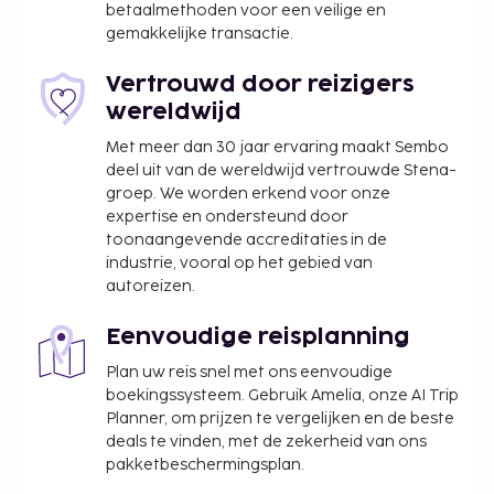
betaalmethoden voor een veilige en
continentaal ontbijt.
gemakkelijke transactie.
De volgende kosten dienen bij de accommodatie te
worden betaald. De kosten kunnen inclusief
Vertrouwd door reizigers
toepasselijke belastingen zijn:
wereldwijd
De stad heft de volgende belasting: EUR 0.80
Met meer dan 30 jaar ervaring maakt Sembo
per persoon, per nacht. Deze belasting is niet
deel uit van de wereldwijd vertrouwde Stena-
groep. We worden erkend voor onze
van toepassing op kinderen die jonger zijn dan
expertise en ondersteund door
18 jaar.
toonaangevende accreditaties in de
industrie, vooral op het gebied van
We hebben alle kosten vermeld die de
autoreizen.
accommodatie aan ons heeft doorgegeven.
Wegens de nationale wetgeving mogen
Eenvoudige reisplanning
contante betalingen bij deze accommodatie
Plan uw reis snel met ons eenvoudige
het bedrag van EUR 1000 niet overschrijden.
boekingssysteem. Gebruik Amelia, onze AI Trip
Neem voor meer informatie contact op met de
Planner, om prijzen te vergelijken en de beste
accommodatie via de gegevens in de
deals te vinden, met de zekerheid van ons
boekingsbevestiging.
pakketbeschermingsplan.