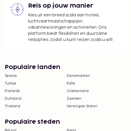
Reis op jouw manier
Kies uit een breed scala aan hotels,
luchtvaartmaatschappijen,
vakantiewoningen en activiteiten. Ons
platform biedt flexibiliteit en duurzame
reisopties, zodat u kunt reizen zoals u wilt.
Populaire landen
Spanje
Denemarken
Turkije
Italië
Frankrijk
Griekenland
Duitsland
Zweden
Thailand
Verenigde Staten
Populaire steden
Billund
Parijs