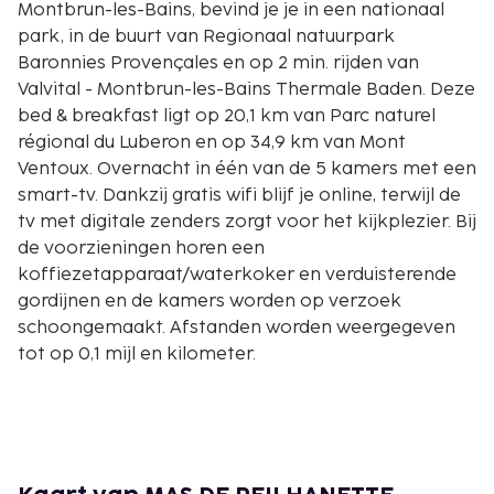
Montbrun-les-Bains, bevind je je in een nationaal
park, in de buurt van Regionaal natuurpark
Baronnies Provençales en op 2 min. rijden van
Valvital - Montbrun-les-Bains Thermale Baden. Deze
bed & breakfast ligt op 20,1 km van Parc naturel
régional du Luberon en op 34,9 km van Mont
Ventoux. Overnacht in één van de 5 kamers met een
smart-tv. Dankzij gratis wifi blijf je online, terwijl de
tv met digitale zenders zorgt voor het kijkplezier. Bij
de voorzieningen horen een
koffiezetapparaat/waterkoker en verduisterende
gordijnen en de kamers worden op verzoek
schoongemaakt. Afstanden worden weergegeven
tot op 0,1 mijl en kilometer.
Regionaal natuurpark Baronnies Provençales - 0,1
km
Valvital - Montbrun-les-Bains Thermale Baden - 1,7
km