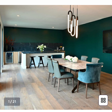
1
/
21