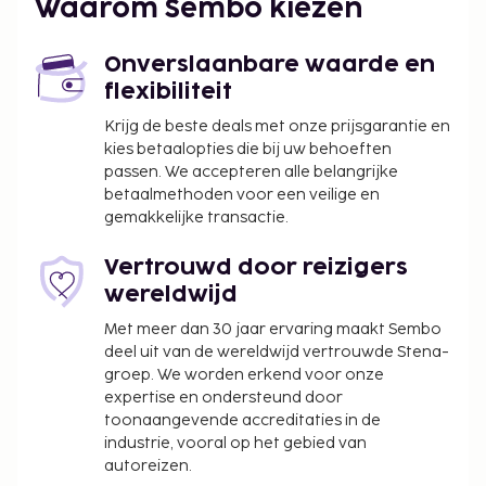
Waarom Sembo kiezen
De stad heft de volgende belasting: EUR 2.00
per persoon, per nacht. Deze belasting is niet
Onverslaanbare waarde en
van toepassing op kinderen die jonger zijn dan
flexibiliteit
19 jaar.
Krijg de beste deals met onze prijsgarantie en
kies betaalopties die bij uw behoeften
We hebben alle kosten vermeld die de
passen. We accepteren alle belangrijke
accommodatie aan ons heeft doorgegeven.
betaalmethoden voor een veilige en
Alle gasten, waaronder kinderen, dienen tijdens
gemakkelijke transactie.
het inchecken aanwezig te zijn en hun door de
overheid verstrekte identiteitsbewijs met foto
Vertrouwd door reizigers
of paspoort te laten zien.
wereldwijd
Wegens de nationale wetgeving mogen
Met meer dan 30 jaar ervaring maakt Sembo
contante betalingen bij deze accommodatie
deel uit van de wereldwijd vertrouwde Stena-
het bedrag van EUR 5000 niet overschrijden.
groep. We worden erkend voor onze
Neem voor meer informatie contact op met de
expertise en ondersteund door
accommodatie via de gegevens in de
toonaangevende accreditaties in de
industrie, vooral op het gebied van
boekingsbevestiging.
autoreizen.
Een verplichte toeslag voor het schoonmaken