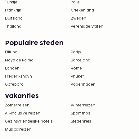
Turkije
Italië
Frankrijk
Griekenland
Duitsland
Zweden
Thailand
Verenigde Staten
Populaire steden
Billund
Parijs
Playa de Palma
Barcelona
Londen
Rome
Frederikshavn
Phuket
Göteborg
Kopenhagen
Vakanties
Zomerreizen
Winterreizen
All-Inclusive reizen
Sport trips
Gezinsvriendelijke hotels
Stedenreis
Musicalreizen