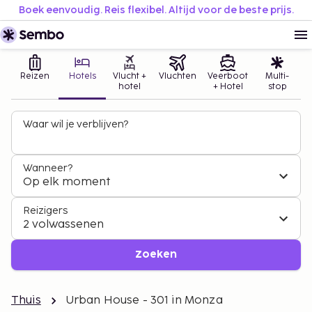
Boek eenvoudig. Reis flexibel. Altijd voor de beste prijs.
Reizen
Hotels
Vlucht +
Vluchten
Veerboot
Multi-
hotel
+ Hotel
stop
Waar wil je verblijven?
Wanneer?
Op elk moment
Reizigers
2 volwassenen
Zoeken
Thuis
Urban House - 301 in Monza