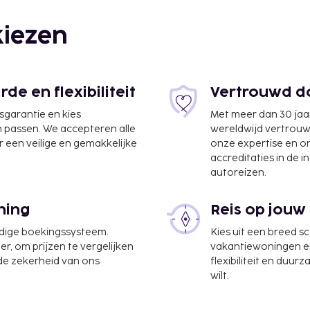
iezen
e en flexibiliteit
Vertrouwd do
km
jsgarantie en kies
Met meer dan 30 jaa
n passen. We accepteren alle
wereldwijd vertrou
 een veilige en gemakkelijke
onze expertise en 
accreditaties in de i
autoreizen.
ning
Reis op jouw
udige boekingssysteem.
Kies uit een breed s
er, om prijzen te vergelijken
vakantiewoningen en 
nesscentrum, gratis
 de zekerheid van ons
flexibiliteit en duur
ce. Een
wilt.
ele van de
tie heeft een terras