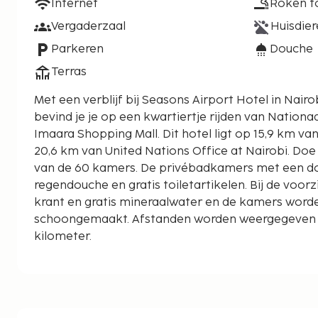
Internet
Roken t
Vergaderzaal
Huisdier
Parkeren
Douche
Terras
Met een verblijf bij Seasons Airport Hotel in Nairo
bevind je je op een kwartiertje rijden van Nationa
Imaara Shopping Mall. Dit hotel ligt op 15,9 km van Thika Road Mall en op
20,6 km van United Nations Office at Nairobi. Doe 
van de 60 kamers. De privébadkamers met een 
regendouche en gratis toiletartikelen. Bij de voor
krant en gratis mineraalwater en de kamers worde
schoongemaakt. Afstanden worden weergegeven to
kilometer.
Southfield Mall - 4,4 km
The Imaara Shopping Mall - 9,5 km
Nationaal park Nairobi - 9,5 km
Winkelcentrum Gateway - 10,3 km