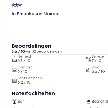
In Embakasi in Nairobi
Beoordelingen
5.6 / 10
van 32 beoordelingen
Netheid
Service
6.8 / 10
7 / 10
Comfort
Staat
6 / 10
5.6 / 10
Voorzieningen
6.2 / 10
Hotelfaciliteiten
Bar
Bad of 