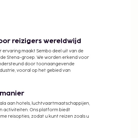
or reizigers wereldwijd
r ervaring maakt Sembo deel uit van de
wde Stena-groep. We worden erkend voor
ondersteund door toonaangevende
ndustrie, vooral op het gebied van
 manier
cala aan hotels, luchtvaartmaatschappijen,
activiteiten. Ons platform biedt
zame reisopties, zodat u kunt reizen zoals u