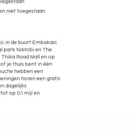
oegestaan
en niet toegestaan
bi, in de buurt Embakasi,
al park Nairobi en The
of je thuis bent in één
douche hebben een
zieningen horen een gratis
n dagelijks
t op 0,1 mijl en