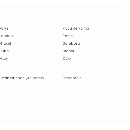
Parijs
Playa de Palma
Londen
Rome
Phuket
Göteborg
Dubai
Istanbul
Nice
Oslo
Gezinsvriendelijke hotels
Stedenreis