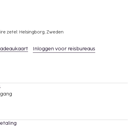
ire zetel: Helsingborg, Zweden
adeaukaart
Inloggen voor reisbureaus
s
oegang