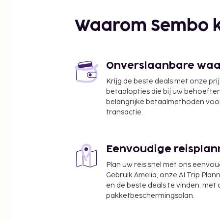
Moi International Sports Centre - 11,1 km
The Nextgen Mall - 11,8 km
Waarom Sembo k
Nairobi City Stadium - 13 km
African Heritage House - 13,5 km
Garden City Mall - 14,5 km
Karura Forest - 14,7 km
Onverslaanbare waard
Kenyatta International Convention Centre - 14,8 
Krijg de beste deals met onze pri
Nationale archieven - 15,3 km
betaalopties die bij uw behoefte
Times Tower - 15,7 km
belangrijke betaalmethoden voor
Nyayo National Stadium - 15,8 km
transactie.
Thika Road Mall - 15,9 km
De dichtstbijgelegen grootste luchthavens zijn:
Eenvoudige reisplan
Nairobi (NBO-Jomo Kenyatta Intl.) - 12,6 km
Nairobi (WIL-Wilson) - 17,8 km
Plan uw reis snel met ons eenvo
Gebruik Amelia, onze AI Trip Plann
Enkele van de voorzieningen zijn een 24-uurs busi
en de beste deals te vinden, met
kranten in de lobby en een stomerij/wasserijservi
pakketbeschermingsplan.
conferentiecentrum en 2 vergaderruimtes zijn enk
evenementfaciliteiten in dit hotel. De accommoda