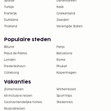
Spanje
Denemarken
Turkije
Italië
Frankrijk
Griekenland
Duitsland
Zweden
Thailand
Verenigde Staten
Populaire steden
Billund
Parijs
Playa de Palma
Barcelona
Londen
Rome
Frederikshavn
Phuket
Göteborg
Kopenhagen
Vakanties
Zomerreizen
Winterreizen
All-Inclusive reizen
Sport trips
Gezinsvriendelijke hotels
Stedenreis
Musicalreizen