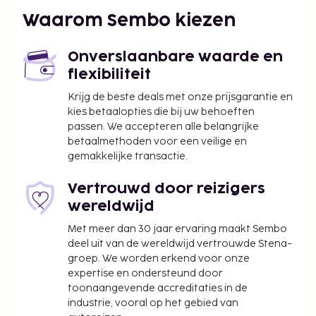
Ter plaatse heb je gratis parkeerplaatsen. De
Waarom Sembo kiezen
accommodatie heeft een tuin waar je van het
uitzicht kunt genieten. Gasten van Aloepark Art
Onverslaanbare waarde en
Hotel kunnen genieten van een deugddoende
flexibiliteit
maaltijd in het restaurant. Dagelijks kun je van 07.30
uur tot 09.30 uur genieten van een gratis
Krijg de beste deals met onze prijsgarantie en
kies betaalopties die bij uw behoeften
continentaal ontbijt.
passen. We accepteren alle belangrijke
betaalmethoden voor een veilige en
gemakkelijke transactie.
Vertrouwd door reizigers
wereldwijd
Met meer dan 30 jaar ervaring maakt Sembo
deel uit van de wereldwijd vertrouwde Stena-
groep. We worden erkend voor onze
expertise en ondersteund door
toonaangevende accreditaties in de
industrie, vooral op het gebied van