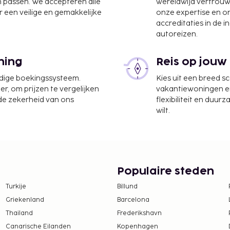
n passen. We accepteren alle
wereldwijd vertrou
 een veilige en gemakkelijke
onze expertise en 
accreditaties in de i
autoreizen.
ning
Reis op jouw
udige boekingssysteem.
Kies uit een breed s
er, om prijzen te vergelijken
vakantiewoningen en 
 de zekerheid van ons
flexibiliteit en duur
wilt.
Populaire steden
Turkije
Billund
Griekenland
Barcelona
Thailand
Frederikshavn
Canarische Eilanden
Kopenhagen