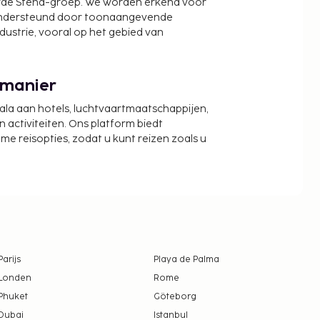
wde Stena-groep. We worden erkend voor
ondersteund door toonaangevende
ndustrie, vooral op het gebied van
 manier
cala aan hotels, luchtvaartmaatschappijen,
activiteiten. Ons platform biedt
zame reisopties, zodat u kunt reizen zoals u
Parijs
Playa de Palma
Londen
Rome
Phuket
Göteborg
Dubai
Istanbul