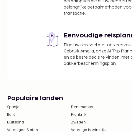
betaalopties die bij uw behoefte
belangrijke betaalmethoden voor
transactie.
Eenvoudige reisplan
Plan uw reis snel met ons eenvo
Gebruik Amelia, onze AI Trip Plann
en de beste deals te vinden, met
pakketbeschermingsplan.
Populaire landen
Spanje
Denemarken
Italië
Frankrijk
Duitsland
Zweden
Verenigde Staten
Verenigd Koninkrijk