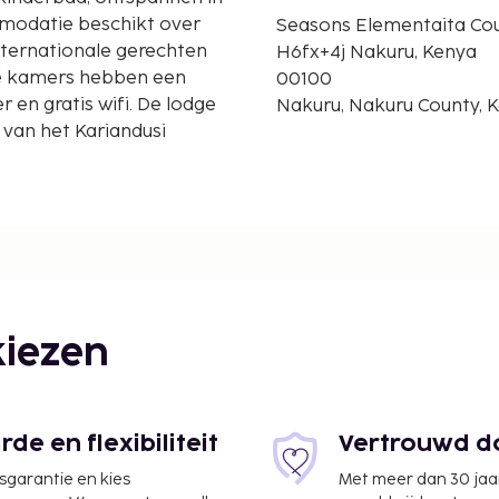
mmodatie beschikt over
Seasons Elementaita Co
nternationale gerechten
H6fx+4j Nakuru, Kenya
lle kamers hebben een
00100
 en gratis wifi. De lodge
Nakuru, Nakuru County, K
 van het Kariandusi
iezen
e en flexibiliteit
Vertrouwd do
jsgarantie en kies
Met meer dan 30 jaa