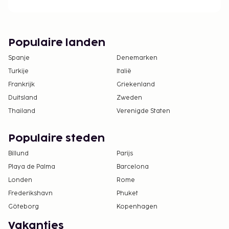
Populaire landen
Spanje
Denemarken
Turkije
Italië
Frankrijk
Griekenland
Duitsland
Zweden
Thailand
Verenigde Staten
Populaire steden
Billund
Parijs
Playa de Palma
Barcelona
Londen
Rome
Frederikshavn
Phuket
Göteborg
Kopenhagen
Vakanties