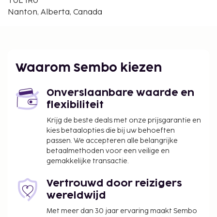
T0L 1R0
Claresholm Community Centre - 39,8 km
Nanton, Alberta, Canada
Ter plaatse heb je gratis parkeerplaatsen.
Toeslag voor huisdieren: CAD 25 per
accommodatie, per verblijf
Assistentiedieren zijn vrijgesteld van toeslagen
Waarom Sembo kiezen
Deze lijst is mogelijk niet volledig. Toeslagen en
borgsommen zijn mogelijk excl. btw en kunnen
Onverslaanbare waarde en
wijzigen.
flexibiliteit
Krijg de beste deals met onze prijsgarantie en
kies betaalopties die bij uw behoeften
passen. We accepteren alle belangrijke
betaalmethoden voor een veilige en
gemakkelijke transactie.
Vertrouwd door reizigers
wereldwijd
Met meer dan 30 jaar ervaring maakt Sembo