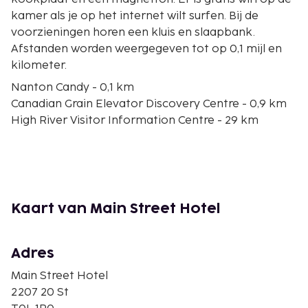
kamer als je op het internet wilt surfen. Bij de
voorzieningen horen een kluis en slaapbank.
Afstanden worden weergegeven tot op 0,1 mijl en
kilometer.
Nanton Candy - 0,1 km
Canadian Grain Elevator Discovery Centre - 0,9 km
High River Visitor Information Centre - 29 km
Sheppard Family Park - 29,3 km
Bob Snodgrass Recreation Complex - 29,4 km
George Lane Park - 30,9 km
Museum of the Highwood - 31 km
Maggie's Diner - 31,2 km
Kaart van Main Street Hotel
Highwood Memorial Center - 31,2 km
Highwood Golf And Country Club - 33,3 km
Willow Creek Provincial Park - 37,3 km
Adres
Chain Lakes Provincial Park - 37,9 km
Main Street Hotel
Claresholm Aquatic Centre - 39,3 km
2207 20 St
Claresholm Museum - 39,8 km