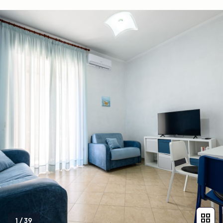
1
/
39