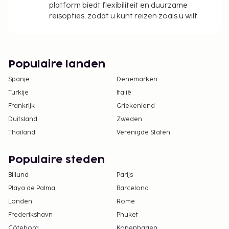
platform biedt flexibiliteit en duurzame
reisopties, zodat u kunt reizen zoals u wilt.
Populaire landen
Spanje
Denemarken
Turkije
Italië
Frankrijk
Griekenland
Duitsland
Zweden
Thailand
Verenigde Staten
Populaire steden
Billund
Parijs
Playa de Palma
Barcelona
Londen
Rome
Frederikshavn
Phuket
Göteborg
Kopenhagen