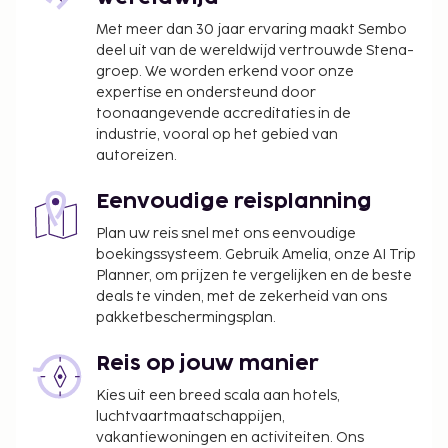
boekingsbevestiging.
Met meer dan 30 jaar ervaring maakt Sembo
Een verplichte toeslag voor het schoonmaken
deel uit van de wereldwijd vertrouwde Stena-
is bij het huurtarief van deze accommodatie
groep. We worden erkend voor onze
inbegrepen.
expertise en ondersteund door
toonaangevende accreditaties in de
industrie, vooral op het gebied van
autoreizen.
Eenvoudige reisplanning
Plan uw reis snel met ons eenvoudige
boekingssysteem. Gebruik Amelia, onze AI Trip
Planner, om prijzen te vergelijken en de beste
deals te vinden, met de zekerheid van ons
pakketbeschermingsplan.
Reis op jouw manier
Kies uit een breed scala aan hotels,
luchtvaartmaatschappijen,
vakantiewoningen en activiteiten. Ons