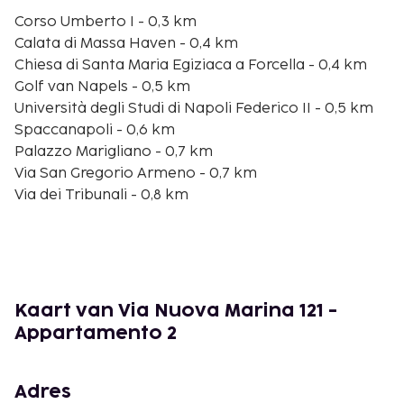
Corso Umberto I - 0,3 km
Calata di Massa Haven - 0,4 km
Chiesa di Santa Maria Egiziaca a Forcella - 0,4 km
Golf van Napels - 0,5 km
Università degli Studi di Napoli Federico II - 0,5 km
Spaccanapoli - 0,6 km
Palazzo Marigliano - 0,7 km
Via San Gregorio Armeno - 0,7 km
Via dei Tribunali - 0,8 km
San Lorenzo Maggiore - 0,8 km
Cattedrale di San Gennaro - 0,9 km
Chiesa di San Gregorio Armeno - 0,9 km
Kerk van Sant'Angelo A Nilo - 1 km
Piazza San Domenico Maggiore - 1 km
Kaart van Via Nuova Marina 121 -
Piazza Giuseppe Garibaldi - 1 km
Appartamento 2
De dichtsbijzijnde luchthaven is Internationale
luchthaven Napels (NAP) - 8,5 km
Adres