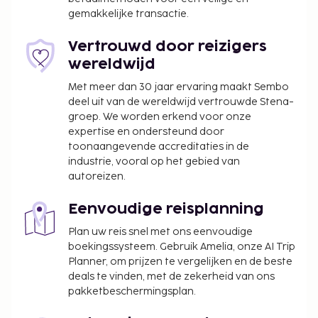
oppasservices (toeslag). Geniet van Mediterrane
gemakkelijke transactie.
gerechten bij Kastri Bistro, een restaurant met
uitzicht op de tuin, of blijf lekker op je kamer en
Vertrouwd door reizigers
profiteer van de 24-uurs roomservice. Bestel je
wereldwijd
favoriete drankje in een bar/lounge. Dagelijks kun je
Met meer dan 30 jaar ervaring maakt Sembo
van 07.00 uur tot 10.30 uur genieten van een gratis
deel uit van de wereldwijd vertrouwde Stena-
ontbijtbuffet.
groep. We worden erkend voor onze
De volgende kosten dienen bij de accommodatie te
expertise en ondersteund door
worden betaald. De kosten kunnen inclusief
toonaangevende accreditaties in de
industrie, vooral op het gebied van
toepasselijke belastingen zijn:
autoreizen.
Er wordt een stadsbelasting door de stad geïnd
en bij de accommodatie in rekening gebracht.
Eenvoudige reisplanning
Deze belasting wordt per seizoen aangepast en
Plan uw reis snel met ons eenvoudige
geldt mogelijk niet het hele jaar lang. Er gelden
boekingssysteem. Gebruik Amelia, onze AI Trip
mogelijk ook andere uitzonderingen en
Planner, om prijzen te vergelijken en de beste
kortingen. Neem voor meer informatie contact
deals te vinden, met de zekerheid van ons
op met de accommodatie via de
pakketbeschermingsplan.
contactgegevens in de boekingsbevestiging.