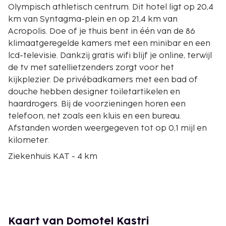
Olympisch athletisch centrum. Dit hotel ligt op 20,4
km van Syntagma-plein en op 21,4 km van
Acropolis. Doe of je thuis bent in één van de 86
klimaatgeregelde kamers met een minibar en een
lcd-televisie. Dankzij gratis wifi blijf je online, terwijl
de tv met satellietzenders zorgt voor het
kijkplezier. De privébadkamers met een bad of
douche hebben designer toiletartikelen en
haardrogers. Bij de voorzieningen horen een
telefoon, net zoals een kluis en een bureau.
Afstanden worden weergegeven tot op 0,1 mijl en
kilometer.
Ziekenhuis KAT - 4 km
Medisch Centrum van Athene - 7,2 km
Olympisch athletisch centrum - 7,5 km
Avenue Shopping Mall - 7,7 km
The Mall Athens - 7,7 km
Golden Hall - 7,9 km
Kaart van Domotel Kastri