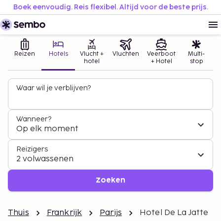
Boek eenvoudig. Reis flexibel. Altijd voor de beste prijs.
Reizen
Hotels
Vlucht +
Vluchten
Veerboot
Multi-
hotel
+ Hotel
stop
Waar wil je verblijven?
Wanneer?
Op elk moment
Reizigers
2 volwassenen
Zoeken
Thuis
Frankrijk
Parijs
Hotel De La Jatte