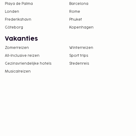
Playa de Palma
Barcelona
welkom (LGBTI+-vriendelijk).
Londen
Rome
Frederikshavn
Phuket
Göteborg
Kopenhagen
Vakanties
Zomerreizen
Winterreizen
All-Inclusive reizen
Sport trips
Gezinsvriendelijke hotels
Stedenreis
Musicalreizen