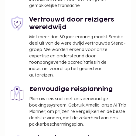
en oppasservices (toeslag). Profiteer in dit hotel van
gemakkelijke transactie.
de 24-uurs roomservice. Bestel je favoriete drankje
in een bar/lounge. Dagelijks kun je tegen betaling
Vertrouwd door reizigers
genieten van een lekker ontbijtbuffet, dat
wereldwijd
geserveerd wordt van 06.30 uur tot 10.00 uur.
Met meer dan 30 jaar ervaring maakt Sembo
ATOUT France, het Franse Bureau voor Toerisme,
deel uit van de wereldwijd vertrouwde Stena-
heeft aan deze accommodatie een officiële
groep. We worden erkend voor onze
sterrenclassificatie toegekend.
expertise en ondersteund door
toonaangevende accreditaties in de
De volgende kosten dienen bij de accommodatie te
industrie, vooral op het gebied van
worden betaald. De kosten kunnen inclusief
autoreizen.
toepasselijke belastingen zijn:
De stad heft de volgende belasting: EUR 3.90
Eenvoudige reisplanning
per persoon, per nacht. Deze belasting is niet
Plan uw reis snel met ons eenvoudige
van toepassing op kinderen die jonger zijn dan
boekingssysteem. Gebruik Amelia, onze AI Trip
18 jaar.
Planner, om prijzen te vergelijken en de beste
deals te vinden, met de zekerheid van ons
We hebben alle kosten vermeld die de
pakketbeschermingsplan.
accommodatie aan ons heeft doorgegeven.