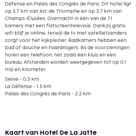
Défense en Palais des Congrès de Paris. Dit hotel ligt
op 3,7 km van Arc de Triomphe en op 3,7 km van
Champs-Élysées. Overnacht in één van de 71
kamers met een flatscreentelevisie. Dankzij gratis
wifi blijf je online, terwijl de tv met satellietzenders
zorgt voor het kijkplezier. Badkamers hebben een
bad of douche en haardrogers. Bij de voorzieningen
horen een telefoon, net zoals een kluis en een
bureau. Afstanden worden weergegeven tot op 0,1
mijl en kilometer.
Seine - 0,3 km
La Défense - 1,3 km
Palais des Congrès de Paris - 2,2 km
Bois de Boulogne - 2,4 km
Westfield Les 4 Temps - 2,5 km
Museum van Fondation Louis Vuitton - 2,8 km
Grande Arche - 2,9 km
Rue du Faubourg Saint-Honoré - 3 km
Kaart van Hotel De La Jatte