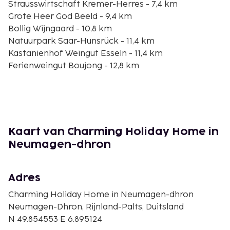
Strausswirtschaft Kremer-Herres - 7,4 km
Grote Heer God Beeld - 9,4 km
Bollig Wijngaard - 10,8 km
Natuurpark Saar-Hunsrück - 11,4 km
Kastanienhof Weingut Esseln - 11,4 km
Ferienweingut Boujong - 12,8 km
Romeinse Wijnpers - 14,8 km
Max Ferd wijndomein - 17,7 km
Paulskirche - 19,4 km
Hoffranzen Wijngaard - 19,5 km
Willi Rohles - 20,4 km
Kaart van Charming Holiday Home in
Krämer Lorscheider - 20,9 km
Neumagen-dhron
Middeleeuws Marktplein - 21,1 km
Mosel-Gäste-Zentrum Bernkastel-Kues - 21,2 km
Adres
De dichtsbijzijnde luchthaven is Frankfurt (HHN-
Frankfurt - Hahn) - 47,7 km
Charming Holiday Home in Neumagen-dhron
Neumagen-Dhron, Rijnland-Palts, Duitsland
Ter plaatse heb je gratis parkeerplaatsen.
N 49.854553 E 6.895124
De accommodatie wordt professioneel