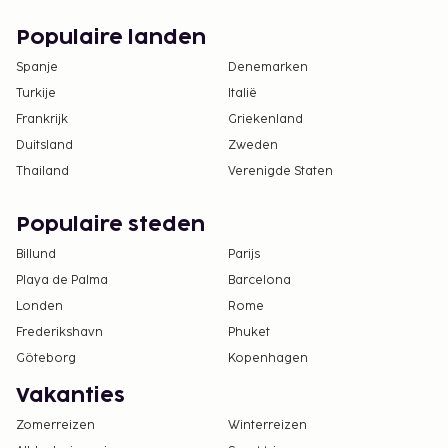
Populaire landen
Spanje
Denemarken
Turkije
Italië
Frankrijk
Griekenland
Duitsland
Zweden
Thailand
Verenigde Staten
Populaire steden
Billund
Parijs
Playa de Palma
Barcelona
Londen
Rome
Frederikshavn
Phuket
Göteborg
Kopenhagen
Vakanties
Zomerreizen
Winterreizen