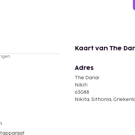
Kaart van The Da
ingen
Adres
The Danai
Nikiti
63088
Nikita, Sithonia, Grieken
n
etapparaat