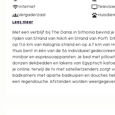
Internet
Televisie
Vergaderzaal
Huisdie
Lees meer
Met een verblijf bij The Danai in Sithonia bevind je
rijden van Strand van Nikiti en Strand van Porfi. Dit hotel bij het strand ligt
op 11,6 km van Kalogria-strand en op 4,7 km van Ha
thuis bent in één van de 56 individueel gedecore
minibar en espressoapparaten. Je bed met pillo
donzen dekbedden en lakens van Egyptisch katoen. 
je online, terwijl de tv met satellietzenders zorgt v
badkamers met aparte badkuipen en douches heb
een regendouche. Afstanden worden weergegeven t
kilometer.
Strand van Porfi - 0,1 km
Haven van Nikiti - 4,1 km
Strand van Nikiti - 4,2 km
Agios Nikitas-kerk - 4,6 km