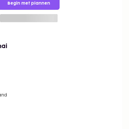
Begin met plannen
nai
land