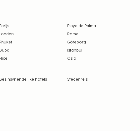
Parijs
Playa de Palma
Londen
Rome
Phuket
Göteborg
Dubai
Istanbul
Nice
Oslo
Gezinsvriendelijke hotels
Stedenreis