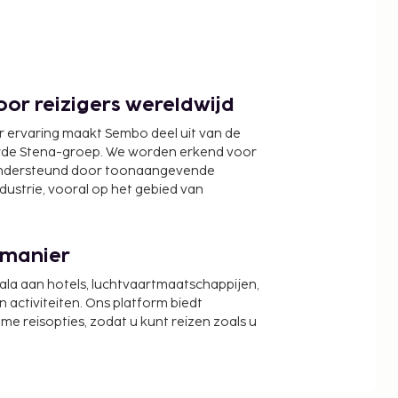
or reizigers wereldwijd
r ervaring maakt Sembo deel uit van de
wde Stena-groep. We worden erkend voor
ondersteund door toonaangevende
ndustrie, vooral op het gebied van
 manier
cala aan hotels, luchtvaartmaatschappijen,
activiteiten. Ons platform biedt
zame reisopties, zodat u kunt reizen zoals u