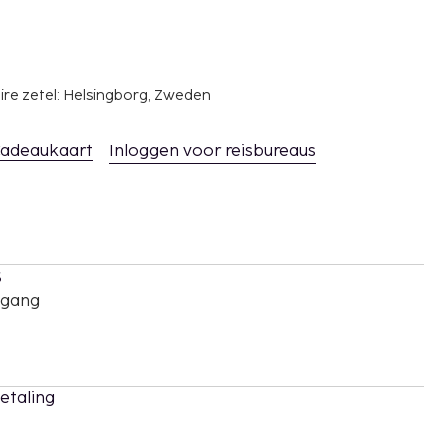
ire zetel: Helsingborg, Zweden
adeaukaart
Inloggen voor reisbureaus
s
oegang