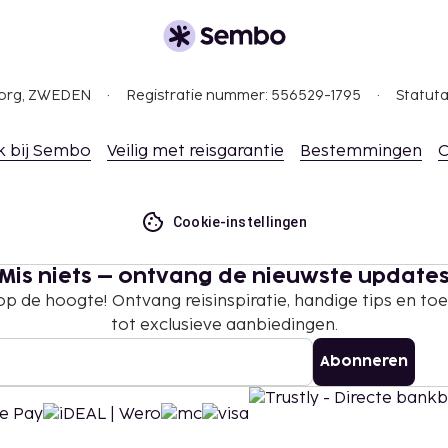
ht.
 tot 31 oktober betaal je
gborg, ZWEDEN
Registratie nummer: 556529-1795
Statuta
tie aan ons heeft
k bij Sembo
Veilig met reisgarantie
Bestemmingen
C
per dag
n
Cookie-instellingen
 borgsommen zijn mogelijk
Mis niets – ontvang de nieuwste update
 op de hoogte! Ontvang reisinspiratie, handige tips en t
te betalingen bij deze
tot exclusieve aanbiedingen.
verschrijden. Neem voor
atie via de gegevens in
Abonneren
rden, afhankelijk van
 de accommodatie via de