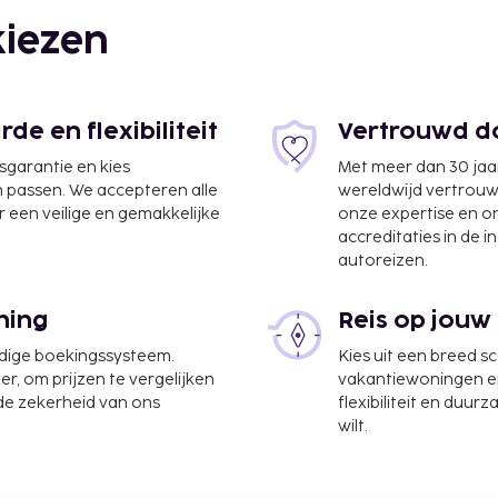
iezen
e en flexibiliteit
Vertrouwd do
jsgarantie en kies
Met meer dan 30 jaa
n passen. We accepteren alle
wereldwijd vertrou
 een veilige en gemakkelijke
onze expertise en 
accreditaties in de i
autoreizen.
ning
Reis op jouw
ssaloniki (SKG-
udige boekingssysteem.
Kies uit een breed s
er, om prijzen te vergelijken
vakantiewoningen en 
trum, een snelle
 de zekerheid van ons
flexibiliteit en duur
n je een evenement in
wilt.
eter aan ruimte,
mtes. Ter plaatse heb je
sages,