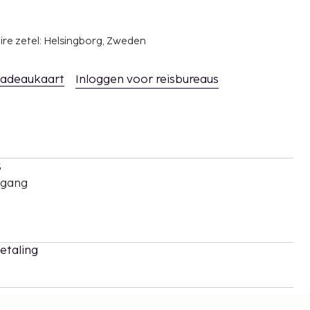
ire zetel: Helsingborg, Zweden
adeaukaart
Inloggen voor reisbureaus
s
oegang