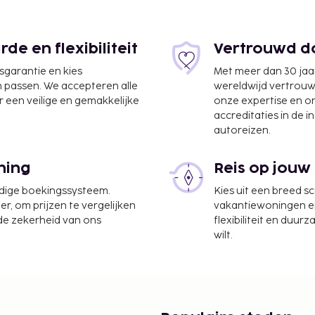
e en flexibiliteit
Vertrouwd do
jsgarantie en kies
Met meer dan 30 jaa
n passen. We accepteren alle
wereldwijd vertrou
 een veilige en gemakkelijke
onze expertise en 
accreditaties in de i
autoreizen.
ning
Reis op jouw
udige boekingssysteem.
Kies uit een breed s
er, om prijzen te vergelijken
vakantiewoningen en 
 de zekerheid van ons
flexibiliteit en duur
,9 km
wilt.
kservice, een snelle
e heb je gratis
okruimtes.
te worden betaald. De