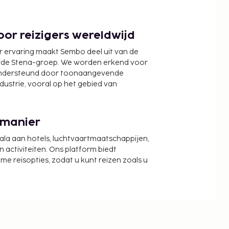
or reizigers wereldwijd
r ervaring maakt Sembo deel uit van de
wde Stena-groep. We worden erkend voor
ondersteund door toonaangevende
ndustrie, vooral op het gebied van
 manier
cala aan hotels, luchtvaartmaatschappijen,
activiteiten. Ons platform biedt
zame reisopties, zodat u kunt reizen zoals u