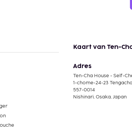
Kaart van Ten-Cha
Adres
Ten-Cha House - Self-Ch
1-chome-24-23 Tengacha
557-0014
Nishinari, Osaka, Japan
ger
ron
douche