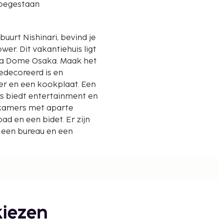
oegestaan
 buurt Nishinari, bevind je
is ligt
ra Dome Osaka. Maak het
gedecoreerd is en
er en een kookplaat. Een
rs biedt entertainment en
adkamers met aparte
d en een bidet. Er zijn
 een bureau en een
1 mijl en kilometer.
iezen