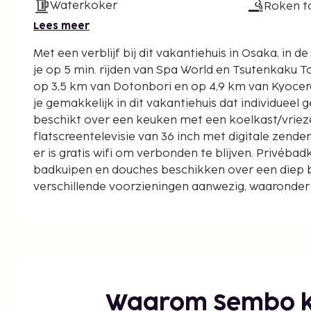
Waterkoker
Roken t
Lees meer
Met een verblijf bij dit vakantiehuis in Osaka, in de
je op 5 min. rijden van Spa World en Tsutenkaku Tower. Dit vakantiehu
op 3,5 km van Dotonbori en op 4,9 km van Kyoce
je gemakkelijk in dit vakantiehuis dat individueel 
beschikt over een keuken met een koelkast/vriez
flatscreentelevisie van 36 inch met digitale zende
er is gratis wifi om verbonden te blijven. Privéb
badkuipen en douches beschikken over een diep ba
verschillende voorzieningen aanwezig, waaronder
zitruimte. Afstanden worden weergegeven tot op 0,
Spa World - 1,5 km
Tennoji-park - 1,6 km
Dierentuin Tennoji - 1,8 km
Tsutenkaku Hondori Winkelstraat - 1,8 km
Tsutenkaku Tower - 1,9 km
Waarom Sembo k
Abeno Harukas - 1,9 km