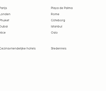
Parijs
Playa de Palma
Londen
Rome
Phuket
Göteborg
Dubai
Istanbul
Nice
Oslo
Gezinsvriendelijke hotels
Stedenreis