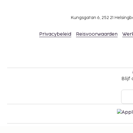
genderidentiteit welkom (LGBTI+-vriendelijk).
Kungsgatan 6, 252 21 Helsin
Privacybeleid
Reisvoorwaarden
Wer
Blijf