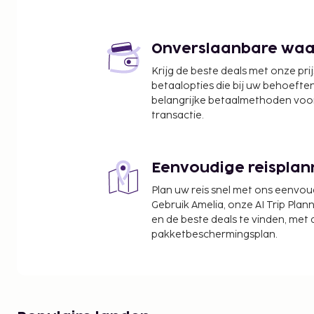
Nipponbashi - 1,9 km
Osaka stedelijk kunstmuseum - 2 km
Concertzaal Zepp Namba Osaka - 2,3 km
Onverslaanbare waard
Namba Yasaka-schrijn - 2,6 km
Krijg de beste deals met onze pri
EDION Arena Osaka - 2,7 km
betaalopties die bij uw behoefte
Tempel Shitenno-ji - 2,7 km
belangrijke betaalmethoden voor
Namba Parks - 2,7 km
transactie.
Shitenno-ji-tempel - 2,9 km
Kuromon Markt - 3,1 km
Eenvoudige reisplan
De dichtstbijgelegen grootste luchthavens zijn:
Osaka (ITM-Itami) - 21,2 km
Plan uw reis snel met ons eenvo
Kobe (UKB) - 46,8 km
Gebruik Amelia, onze AI Trip Plann
en de beste deals te vinden, met
Osaka (KIX-Internationale luchthaven Kansai) - 41
pakketbeschermingsplan.
Enkele van de voorzieningen zijn een snelle inchec
uitcheckservice en meertalig personeel. Ter plaats
parkeerplaatsen. Dit vakantiehuis biedt aparte ro
De volgende kosten dienen bij de accommodatie 