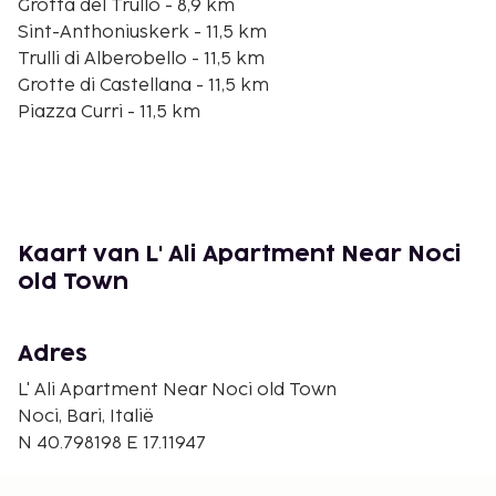
Grotta del Trullo - 8,9 km
Sint-Anthoniuskerk - 11,5 km
Trulli di Alberobello - 11,5 km
Grotte di Castellana - 11,5 km
Piazza Curri - 11,5 km
Basilica Santuario dei Santi Medici Cosma e
Damiano - 11,5 km
Museo Speleologico Franco Anelli - 11,5 km
Piazza Franco Anelli - 11,5 km
Osservatorio Astronomico Sirio - 11,6 km
Kaart van L' Ali Apartment Near Noci
Municipio di Alberobello - 11,7 km
old Town
Damati - 11,8 km
Museo del Territorio Casa Pezzolla - 11,9 km
Adres
De dichtsbijzijnde luchthaven is Bari (BRI-Karol
Wojtyla) - 66,4 km
L' Ali Apartment Near Noci old Town
Noci, Bari, Italië
Toeslag voor babybed: EUR 3.0 per dag
N 40.798198 E 17.11947
Deze lijst is mogelijk niet volledig. Toeslagen en
borgsommen zijn mogelijk excl. btw en kunnen