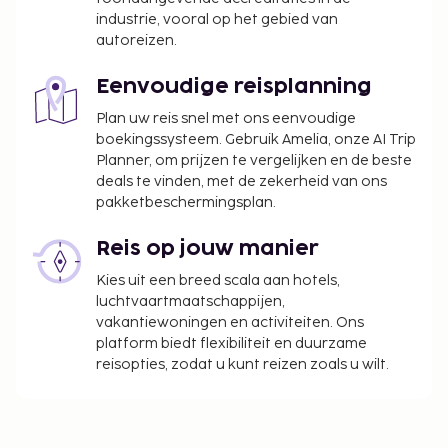
seksuele geaardheid en genderidentiteit
industrie, vooral op het gebied van
welkom (LGBTI+-vriendelijk).
autoreizen.
Eenvoudige reisplanning
Plan uw reis snel met ons eenvoudige
boekingssysteem. Gebruik Amelia, onze AI Trip
Planner, om prijzen te vergelijken en de beste
deals te vinden, met de zekerheid van ons
pakketbeschermingsplan.
Reis op jouw manier
Kies uit een breed scala aan hotels,
luchtvaartmaatschappijen,
vakantiewoningen en activiteiten. Ons
platform biedt flexibiliteit en duurzame
reisopties, zodat u kunt reizen zoals u wilt.