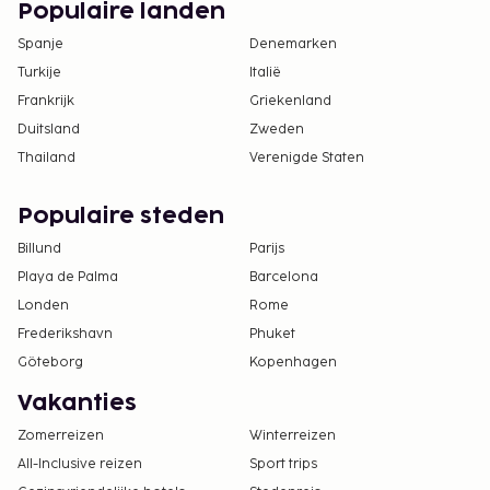
Populaire landen
Spanje
Denemarken
Turkije
Italië
Frankrijk
Griekenland
Duitsland
Zweden
Thailand
Verenigde Staten
Populaire steden
Billund
Parijs
Playa de Palma
Barcelona
Londen
Rome
Frederikshavn
Phuket
Göteborg
Kopenhagen
Vakanties
Zomerreizen
Winterreizen
All-Inclusive reizen
Sport trips