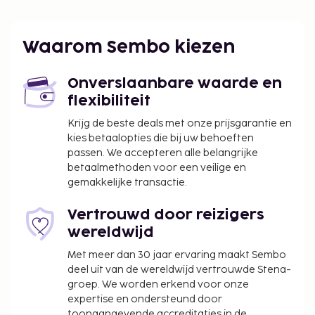
wijzigen.
Alle gasten, waaronder kinderen, dienen tijdens
Waarom Sembo kiezen
het inchecken aanwezig te zijn en hun door de
overheid verstrekte identiteitsbewijs met foto
Onverslaanbare waarde en
of paspoort te laten zien.
flexibiliteit
Wegens de nationale wetgeving mogen
contante betalingen bij deze accommodatie
Krijg de beste deals met onze prijsgarantie en
het bedrag van EUR 5000 niet overschrijden.
kies betaalopties die bij uw behoeften
passen. We accepteren alle belangrijke
Neem voor meer informatie contact op met de
betaalmethoden voor een veilige en
accommodatie via de gegevens in de
gemakkelijke transactie.
boekingsbevestiging.
Je hebt geen auto nodig om van en naar deze
Vertrouwd door reizigers
accommodatie te reizen.
wereldwijd
De accommodatie wordt professioneel
Met meer dan 30 jaar ervaring maakt Sembo
schoongemaakt.
deel uit van de wereldwijd vertrouwde Stena-
Contacloos inchecken en contactloos
groep. We worden erkend voor onze
uitchecken zijn mogelijk.
expertise en ondersteund door
Deze accommodatie heet gasten van elke
toonaangevende accreditaties in de